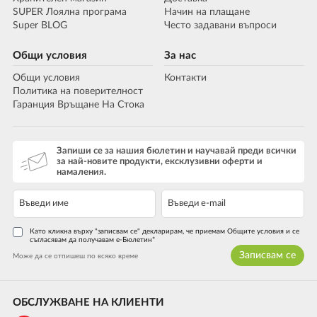
SUPER Лоялна програма
Начин на плащане
Super BLOG
Често задавани въпроси
Общи условия
За нас
Общи условия
Контакти
Политика на поверителност
Гаранция Връщане На Стока
Запиши се за нашия бюлетин и научавай преди всички
за най-новите продукти, ексклузивни оферти и
намаления.
Като кликна върху "записвам се" декларирам, че приемам Общите условия и се
съгласявам да получавам е-Бюлетин*
Записвам се
Може да се отпишеш по всяко време
ОБСЛУЖВАНЕ НА КЛИЕНТИ