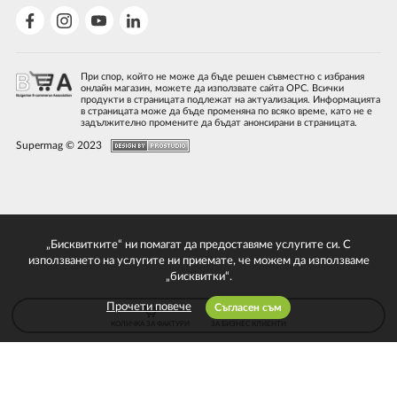
При спор, който не може да бъде решен съвместно с избрания
онлайн магазин, можете да използвате сайта ОРС. Всички
продукти в страницата подлежат на актуализация. Информацията
в страницата може да бъде променяна по всяко време, като не е
задължително промените да бъдат анонсирани в страницата.
Supermag © 2023
„Бисквитките“ ни помагат да предоставяме услугите си. С
използването на услугите ни приемате, че можем да използваме
„бисквитки“.
Прочети повече
Съгласен съм
КОЛИЧКА ЗА ФАКТУРИ
ЗА БИЗНЕС КЛИЕНТИ