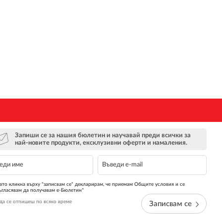
Запиши се за нашия бюлетин и научавай преди всички за
най-новите продукти, ексклузивни оферти и намаления.
ато кликна върху "записвам се" декларирам, че приемам Общите условия и се
ъгласявам да получавам е-Бюлетин*
да се отпишеш по всяко време
Записвам се