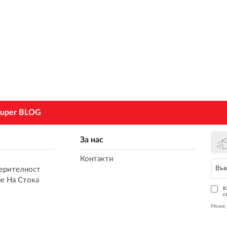
uper BLOG
За нас
Контакти
ерителност
е На Стока
К
с
Може 