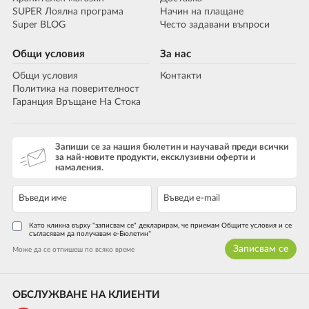
SUPER Лоялна програма
Начин на плащане
Super BLOG
Често задавани въпроси
Общи условия
За нас
Общи условия
Контакти
Политика на поверителност
Гаранция Връщане На Стока
Запиши се за нашия бюлетин и научавай преди всички
за най-новите продукти, ексклузивни оферти и
намаления.
Като кликна върху "записвам се" декларирам, че приемам Общите условия и се
съгласявам да получавам е-Бюлетин*
Записвам се
Може да се отпишеш по всяко време
ОБСЛУЖВАНЕ НА КЛИЕНТИ