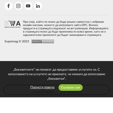
При спор, който не може да бъде решен съвместно с избрания
онлайн магазин, можете да използвате сайта ОРС. Всички
продукти в страницата подлежат на актуализация. Информацията
в страницата може да бъде променяна по всяко време, като не е
задължително промените да бъдат анонсирани в страницата.
Supermag © 2023
„Бисквитките“ ни помагат да предоставяме услугите си. С
използването на услугите ни приемате, че можем да използваме
„бисквитки“.
Прочети повече
Съгласен съм
КОЛИЧКА ЗА ФАКТУРИ
ЗА БИЗНЕС КЛИЕНТИ