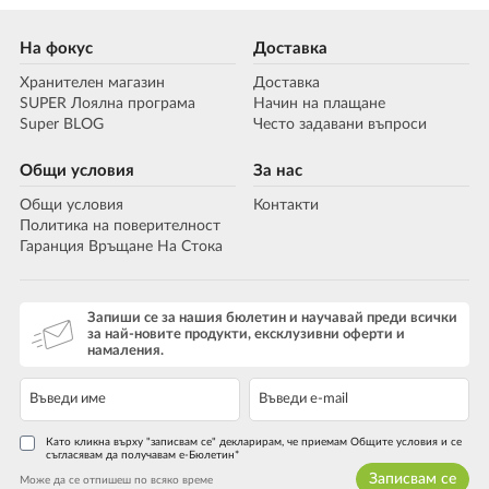
На фокус
Доставка
Хранителен магазин
Доставка
SUPER Лоялна програма
Начин на плащане
Super BLOG
Често задавани въпроси
Общи условия
За нас
Общи условия
Контакти
Политика на поверителност
Гаранция Връщане На Стока
Запиши се за нашия бюлетин и научавай преди всички
за най-новите продукти, ексклузивни оферти и
намаления.
Като кликна върху "записвам се" декларирам, че приемам Общите условия и се
съгласявам да получавам е-Бюлетин*
Записвам се
Може да се отпишеш по всяко време