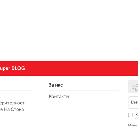
uper BLOG
За нас
Контакти
ерителност
е На Стока
К
с
Може 