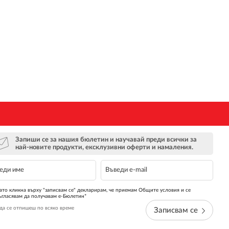
Запиши се за нашия бюлетин и научавай преди всички за
най-новите продукти, ексклузивни оферти и намаления.
ато кликна върху "записвам се" декларирам, че приемам Общите условия и се
ъгласявам да получавам е-Бюлетин*
да се отпишеш по всяко време
Записвам се