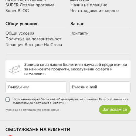
SUPER Лоялна програма
Начин на плащане
Super BLOG
Често задавани въпроси
Общи условия
За нас
Общи условия
Контакти
Политика на поверителност
Гаранция Връщане На Стока
Запиши се за нашия бюлетин и научавай преди всички
за най-новите продукти, ексклузивни оферти и
намаления.
Като кликна върху "записвам се" декларирам, че приемам Общите условия и се
съгласявам да получавам е-Бюлетин*
Записвам се
Може да се отпишеш по всяко време
ОБСЛУЖВАНЕ НА КЛИЕНТИ