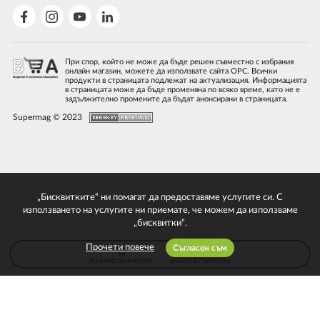
При спор, който не може да бъде решен съвместно с избрания
онлайн магазин, можете да използвате сайта ОРС. Всички
продукти в страницата подлежат на актуализация. Информацията
в страницата може да бъде променяна по всяко време, като не е
задължително промените да бъдат анонсирани в страницата.
Supermag © 2023
„Бисквитките“ ни помагат да предоставяме услугите си. С
използването на услугите ни приемате, че можем да използваме
„бисквитки“.
Прочети повече
Съгласен съм
КОЛИЧКА ЗА ФАКТУРИ
ЗА БИЗНЕС КЛИЕНТИ