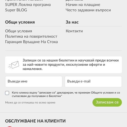
SUPER Лоялна програма
Начин на плащане
Super BLOG
Често задавани въпроси
Общи условия
За нас
Общи условия
Контакти
Политика на поверителност
Гаранция Връщане На Стока
Запиши се за нашия бюлетин и научавай преди всички
за най-новите продукти, ексклузивни оферти и
намаления.
Като кликна върху "записвам се" декларирам, че приемам Общите условия и се
съгласявам да получавам е-Бюлетин*
Записвам се
Може да се отпишеш по всяко време
ОБСЛУЖВАНЕ НА КЛИЕНТИ