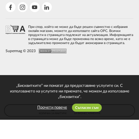
При спор, който не може да бъде решен съвместно с избрания
онлайн магазин, можете да използвате сайта ОРС. Всички
продукти в страницата подлежат на актуализация. Информацията
в страницата може да бъде променяна по всяко време, като не е
задължително промените да бъдат анонсирани в страницата.
Supermag © 2023
„Бисквитките“ ни помагат да предоставяме услугите си. С
използването на услугите ни приемате, че можем да използваме
„бисквитки“.
Прочети повече
Съгласен съм
КОЛИЧКА ЗА ФАКТУРИ
ЗА БИЗНЕС КЛИЕНТИ