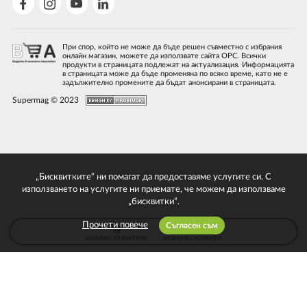
При спор, който не може да бъде решен съвместно с избрания
онлайн магазин, можете да използвате сайта ОРС. Всички
продукти в страницата подлежат на актуализация. Информацията
в страницата може да бъде променяна по всяко време, като не е
задължително промените да бъдат анонсирани в страницата.
Supermag © 2023
„Бисквитките“ ни помагат да предоставяме услугите си. С
използването на услугите ни приемате, че можем да използваме
„бисквитки“.
Прочети повече
Съгласен съм
КОЛИЧКА ЗА ФАКТУРИ
ЗА БИЗНЕС КЛИЕНТИ