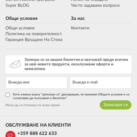
Super BLOG
Често задавани въпроси
Общи условия
За нас
Общи условия
Контакти
Политика на поверителност
Гаранция Връщане На Стока
Запиши се за нашия бюлетин и научавай преди всички
за най-новите продукти, ексклузивни оферти и
намаления.
Като кликна върху "записвам се" декларирам, че приемам Общите условия и се
съгласявам да получавам е-Бюлетин*
Записвам се
Може да се отпишеш по всяко време
ОБСЛУЖВАНЕ НА КЛИЕНТИ
+359 888 622 633