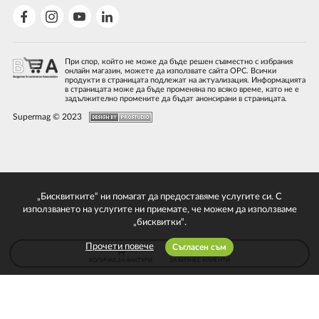
При спор, който не може да бъде решен съвместно с избрания
онлайн магазин, можете да използвате сайта ОРС. Всички
продукти в страницата подлежат на актуализация. Информацията
в страницата може да бъде променяна по всяко време, като не е
задължително промените да бъдат анонсирани в страницата.
Supermag © 2023
„Бисквитките“ ни помагат да предоставяме услугите си. С
използването на услугите ни приемате, че можем да използваме
„бисквитки“.
Прочети повече
Съгласен съм
КОЛИЧКА ЗА ФАКТУРИ
ЗА БИЗНЕС КЛИЕНТИ