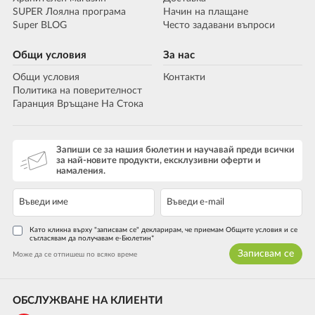
SUPER Лоялна програма
Начин на плащане
Super BLOG
Често задавани въпроси
Общи условия
За нас
Общи условия
Контакти
Политика на поверителност
Гаранция Връщане На Стока
Запиши се за нашия бюлетин и научавай преди всички
за най-новите продукти, ексклузивни оферти и
намаления.
Като кликна върху "записвам се" декларирам, че приемам Общите условия и се
съгласявам да получавам е-Бюлетин*
Записвам се
Може да се отпишеш по всяко време
ОБСЛУЖВАНЕ НА КЛИЕНТИ