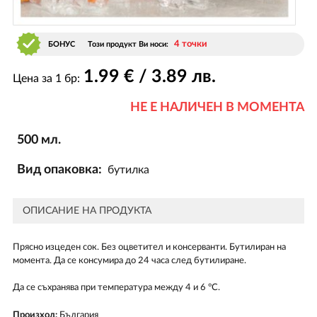
4 точки
БОНУС
Този продукт Ви носи:
1
.99
€ / 3
.89
лв.
Цена за 1 бр:
НЕ Е НАЛИЧЕН В МОМЕНТА
500 мл.
Вид опаковка:
бутилка
ОПИСАНИЕ НА ПРОДУКТА
Прясно изцеден сок. Без оцветител и консерванти. Бутилиран на
момента. Да се консумира до 24 часа след бутилиране.
Да се съхранява при температура между 4 и 6 °C.
Произход:
България