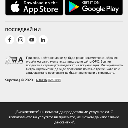
ПОСЛЕДВАЙ НИ
При спор, който не може да бъде решен съвместно с избрания
онлайн магазин, можете да използвате сайта ОРС. Всички
продукти в страницата подлежат на актуализация. Информацията
в страницата може да бъде променяна по всяко време, като не е
задължително промените да бъдат анонсирани в страницата.
Supermag © 2023
„Бисквитките“ ни помагат да предоставяме услугите си. С
използването на услугите ни приемате, че можем да използваме
„бисквитки“.