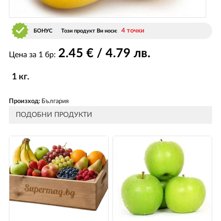
4 точки
БОНУС
Този продукт Ви носи:
2
.45
€ / 4
.79
лв.
Цена за 1 бр:
1 кг.
Произход:
България
ПОДОБНИ ПРОДУКТИ