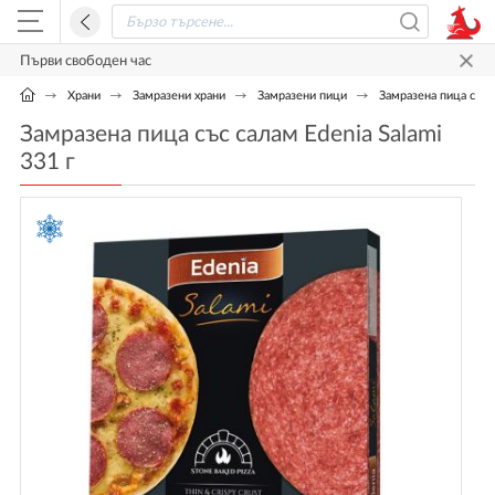
Първи свободен час
Храни
Замразени храни
Замразени пици
Замразена пица със с
Замразена пица със салам Edenia Salami
331 г