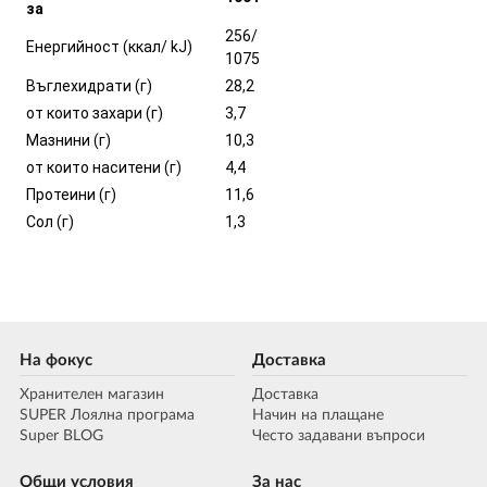
за
256/
Енергийност (ккал/ kJ)
1075
Въглехидрати (г)
28,2
от които захари (г)
3,7
Мазнини (г)
10,3
от които наситени (г)
4,4
Протеини (г)
11,6
Сол (г)
1,3
На фокус
Доставка
Хранителен магазин
Доставка
SUPER Лоялна програма
Начин на плащане
Super BLOG
Често задавани въпроси
Общи условия
За нас