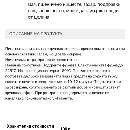
мая, пшеничено нишесте, захар, подправки,
пащърнак, чесън, може да съдържа следи
от целина
ОПИСАНИЕ НА ПРОДУКТА
Пица със салам с тънка и хрупкава коричка, пресен доматен сос и три
основни съставки: салам, моцарела и сирене.
Няма нужда от размразяване преди готвене.
Начин на приготвяне: Подгрейте фурната. Електрическата фурна до
225°С. На конвекционна фурна 180°С. Премахнете фолиото,
поставете дълбоко замразената пица в средата на фурната върху
скарата и печете в продължение на 10-12 минути. Пицата е готова
за сервиране, когато сиренето се разтопи добре и краищата станат
хрупкаво кафяви. При размразена пица времето за печене се
намалява с приблизително 3-4 минути.
Хранителни стойности
100 г