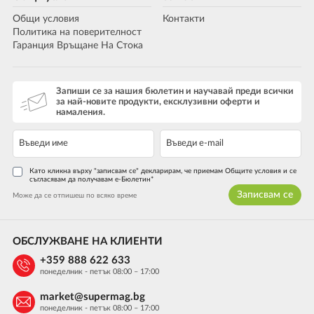
Общи условия
Контакти
Политика на поверителност
Гаранция Връщане На Стока
Запиши се за нашия бюлетин и научавай преди всички
за най-новите продукти, ексклузивни оферти и
намаления.
Като кликна върху "записвам се" декларирам, че приемам Общите условия и се
съгласявам да получавам е-Бюлетин*
Записвам се
Може да се отпишеш по всяко време
ОБСЛУЖВАНЕ НА КЛИЕНТИ
+359 888 622 633
понеделник - петък 08:00 – 17:00
market@supermag.bg
понеделник - петък 08:00 – 17:00