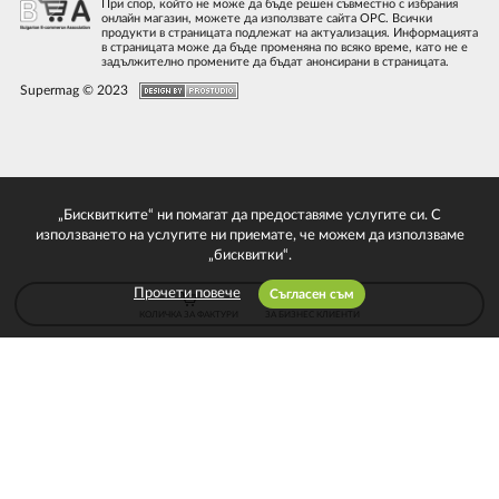
При спор, който не може да бъде решен съвместно с избрания
онлайн магазин, можете да използвате сайта ОРС. Всички
продукти в страницата подлежат на актуализация. Информацията
в страницата може да бъде променяна по всяко време, като не е
задължително промените да бъдат анонсирани в страницата.
Supermag © 2023
„Бисквитките“ ни помагат да предоставяме услугите си. С
използването на услугите ни приемате, че можем да използваме
„бисквитки“.
Прочети повече
Съгласен съм
КОЛИЧКА ЗА ФАКТУРИ
ЗА БИЗНЕС КЛИЕНТИ