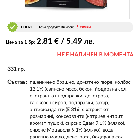
5 точки
БОНУС
Този продукт Ви носи:
2
.81
€ / 5
.49
лв.
Цена за 1 бр:
НЕ Е НАЛИЧЕН В МОМЕНТА
331 гр.
Състав:
пшеничено брашно, доматено пюре, колбас
12.1% (свинско месо, бекон, йодирана сол,
екстракт от подправки, декстроза,
глюкозен сироп, подправки, захар,
антиоксиданти (Е 316, екстракт от
розмарин), консерванти (натриев нитрит,
аромат пушек), сирене Едам 9.1% (мляко),
сирене Моцарела 9.1% (мляко), вода,
рапично масло, декстроза, йодирана сол,