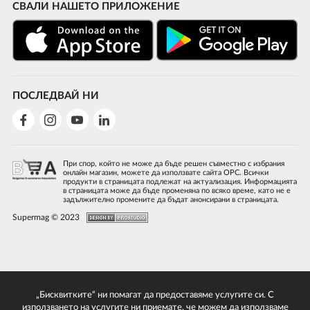
СВАЛИ НАШЕТО ПРИЛОЖЕНИЕ
ПОСЛЕДВАЙ НИ
При спор, който не може да бъде решен съвместно с избрания
онлайн магазин, можете да използвате сайта ОРС. Всички
продукти в страницата подлежат на актуализация. Информацията
в страницата може да бъде променяна по всяко време, като не е
задължително промените да бъдат анонсирани в страницата.
Supermag © 2023
„Бисквитките“ ни помагат да предоставяме услугите си. С
използването на услугите ни приемате, че можем да използваме