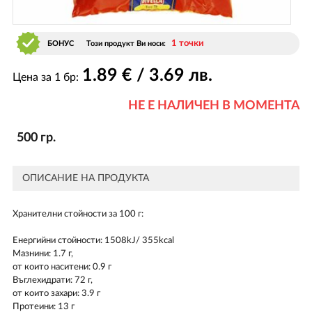
1 точки
БОНУС
Този продукт Ви носи:
1
.89
€ / 3
.69
лв.
Цена за 1 бр:
НЕ Е НАЛИЧЕН В МОМЕНТА
500 гр.
ОПИСАНИЕ НА ПРОДУКТА
Хранителни стойности за 100 г:
Енергийни стойности: 1508kJ/ 355kcal
Мазнини: 1.7 г,
от които наситени: 0.9 г
Въглехидрати: 72 г,
от които захари: 3.9 г
Протеини: 13 г