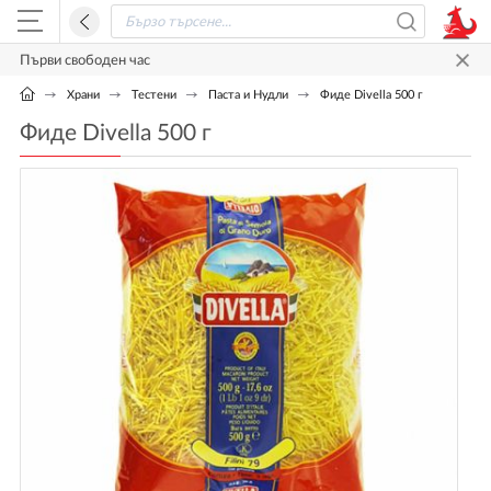
Първи свободен час
Храни
Тестени
Паста и Нудли
Фиде Divella 500 г
Фиде Divella 500 г