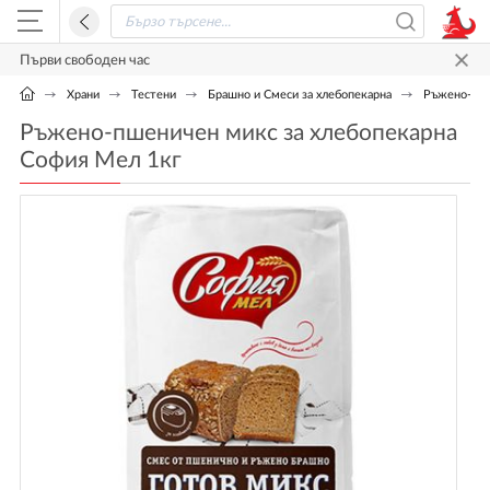
Първи свободен час
Храни
Тестени
Брашно и Смеси за хлебопекарна
Ръжено-пше
Ръжено-пшеничен микс за хлебопекарна
София Мел 1кг