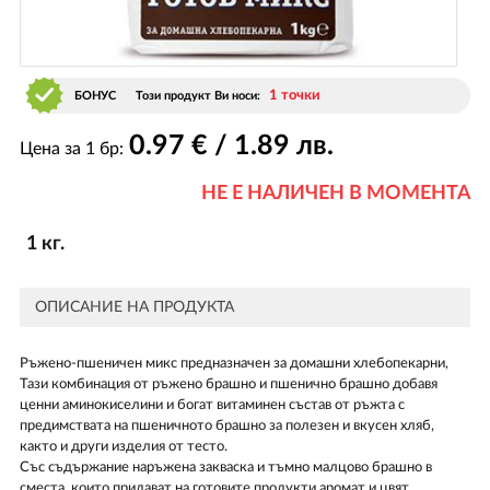
1 точки
БОНУС
Този продукт Ви носи:
0
.97
€ / 1
.89
лв.
Цена за 1 бр:
НЕ Е НАЛИЧЕН В МОМЕНТА
1 кг.
ОПИСАНИЕ НА ПРОДУКТА
Ръжено-пшеничен микс предназначен за домашни хлебопекарни,
Тази комбинация от ръжено брашно и пшенично брашно добавя
ценни аминокиселини и богат витаминен състав от ръжта с
предимствата на пшеничното брашно за полезен и вкусен хляб,
както и други изделия от тесто.
Със съдържание наръжена закваска и тъмно малцово брашно в
сместа, които придават на готовите продукти аромат и цвят,