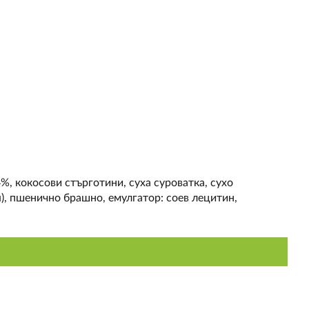
%, кокосови стърготини, суха суроватка, сухо
), пшенично брашно, емулгатор: соев лецитин,