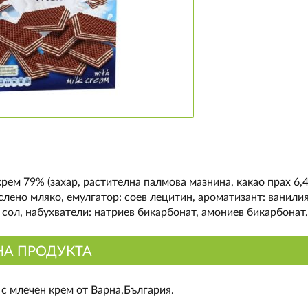
рем 79% (захар, растителна палмова мазнина, какао прах 6,4
лено мляко, емулгатор: соев лецитин, ароматизант: ванилия
 сол, набухватели: натриев бикарбонат, амониев бикарбонат.
НА ПРОДУКТА
с млечен крем от Варна,България.