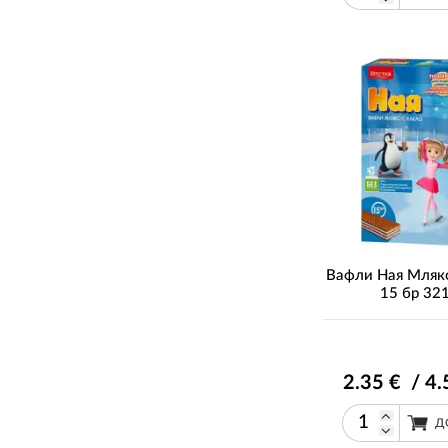
Вафли Ная Мляк
15 бр 321
2
.35
€ / 4
.
Д