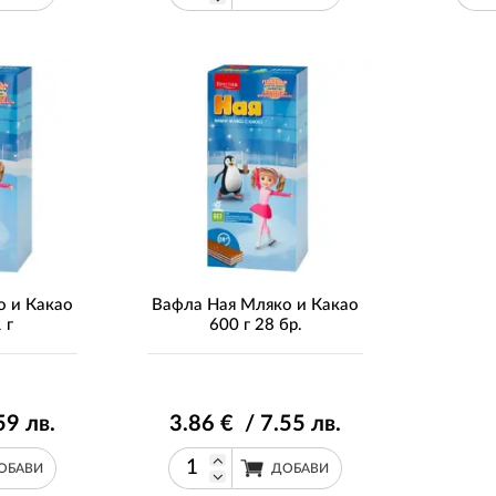
о и Какао
Вафла Ная Мляко и Какао
 г
600 г 28 бр.
59
лв.
3
.86
€ / 7
.55
лв.
ОБАВИ
ДОБАВИ