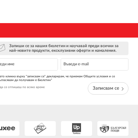
Запиши се за нашия бюлетин и научавай преди всички за
най-новите продукти, ексклузивни оферти и намаления.
ато кликна върху "записвам се" декларирам, че приемам Общите условия и се
ъгласявам да получавам е-Бюлетин*
да се отпишеш по всяко време
Записвам се