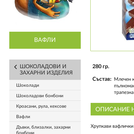
ВАФЛИ
ШОКОЛАДОВИ И
280 гр.
ЗАХАРНИ ИЗДЕЛИЯ
Състав:
Млечен к
Шоколади
пълномас
трапезна
Шоколадови бонбони
Кроасани, рула, кексове
ОПИСАНИЕ 
Вафли
Хрупкави вафлички 
Дъвки, близалки, захарни
бонбони