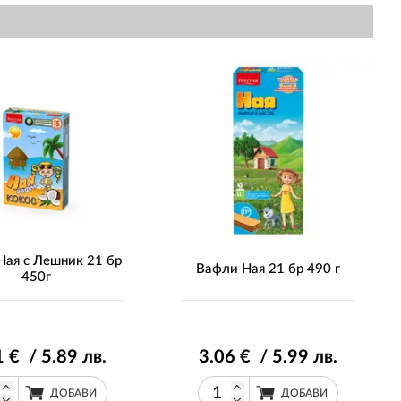
Ная с Лешник 21 бр
Вафли Ная 21 бр 490 г
450г
1
€ / 5
.89
лв.
3
.06
€ / 5
.99
лв.
ДОБАВИ
ДОБАВИ