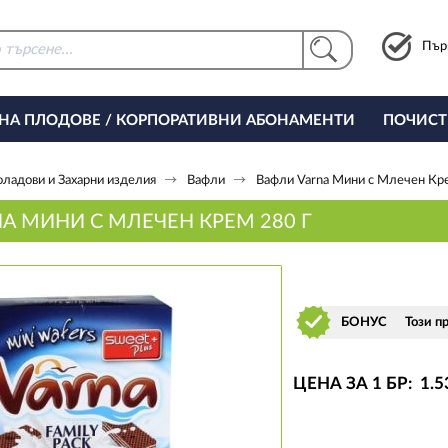
Пър
 НА ПЛОДОВЕ / КОРПОРАТИВНИ АБОНАМЕНТИ
ПОЧИСТ
РИНГ ЗА ОФИСА
ладови и Захарни изделия
Вафли
Вафли Varna Мини с Млечен Кр
A МИНИ С МЛЕЧЕН КРЕМ 280 Г
БОНУС
Този п
ЦЕНА ЗА 1 БР:
1
.5