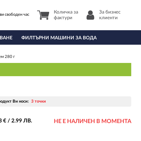
Количка за
За бизнес
ви свободен час
фактури
клиенти
ВАНЕ
ФИЛТЪРНИ МАШИНИ ЗА ВОДА
ем 280 г
родукт Ви носи:
3 точки
3
€ / 2
.99
ЛВ.
НЕ Е НАЛИЧЕН В МОМЕНТА