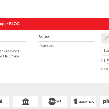
uper BLOG
За нас
Контакти
ерителност
е На Стока
К
с
Може 