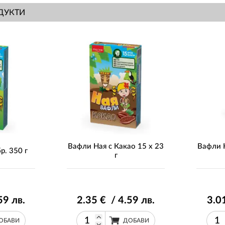
ДУКТИ
Вафли Ная с Какао 15 х 23
Вафли 
р. 350 г
г
59
лв.
2
.35
€ / 4
.59
лв.
3
.0
ОБАВИ
ДОБАВИ