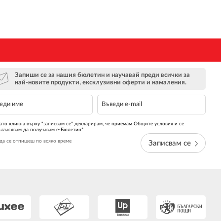
Запиши се за нашия бюлетин и научавай преди всички за
най-новите продукти, ексклузивни оферти и намаления.
ато кликна върху "записвам се" декларирам, че приемам Общите условия и се
ъгласявам да получавам е-Бюлетин*
да се отпишеш по всяко време
Записвам се