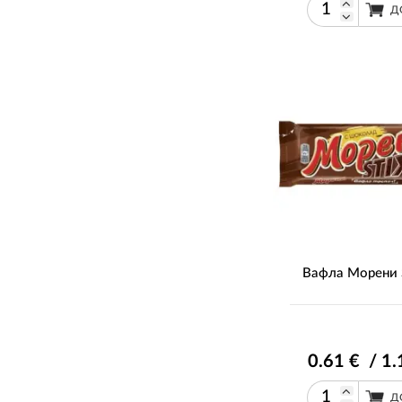
Д
Вафла Морени S
0
.61
€ / 1
.
Д