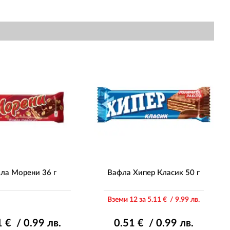
ла Морени 36 г
Вафла Хипер Класик 50 г
Вземи 12 за 5
.11
€ / 9
.99
лв.
1
€ / 0
.99
лв.
0
.51
€ / 0
.99
лв.