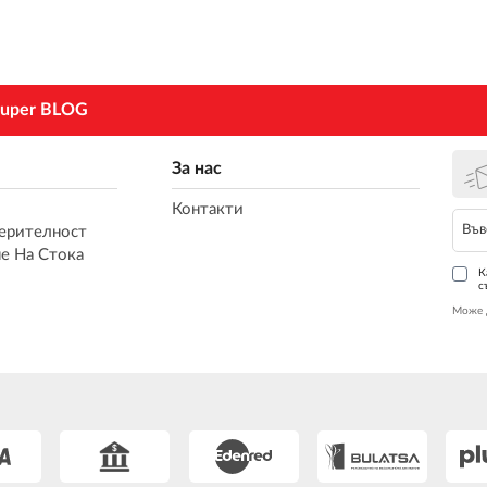
uper BLOG
За нас
Контакти
ерителност
е На Стока
К
с
Може 