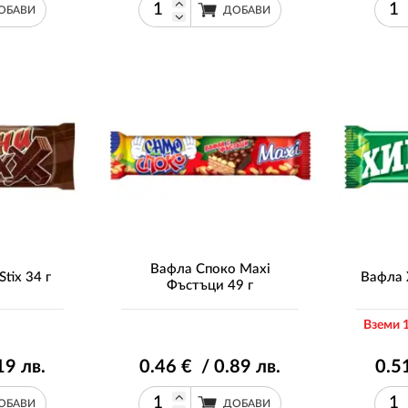
ОБАВИ
ДОБАВИ
Вафла Споко Maxi
tix 34 г
Вафла 
Фъстъци 49 г
Вземи 1
19
лв.
0
.46
€ / 0
.89
лв.
0
.5
ОБАВИ
ДОБАВИ