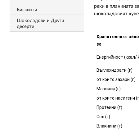
реки в планината з
Бисквити
шоколадовият кyве
Шоколадови и Други
десерти
Хранителни стойн
за
Енергийност (ккал/ 
Въглехидрати (г)
от които захари (г)
Мазнини (г)
от които наситени (г
Протеини (г)
Сол (г)
Влакнини (г)