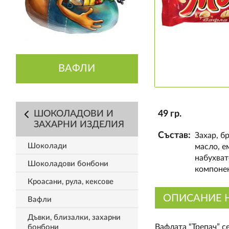
ВАФЛИ
ШОКОЛАДОВИ И
49 гр.
ЗАХАРНИ ИЗДЕЛИЯ
Състав:
Захар, б
Шоколади
масло, е
набухват
Шоколадови бонбони
компонен
Кроасани, рула, кексове
ОПИСАНИЕ 
Вафли
Дъвки, близалки, захарни
Вафлата “Трепач” с
бонбони