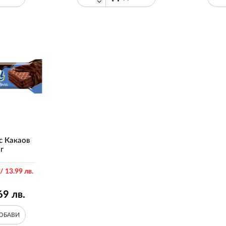
с Какаов
г
/ 13
.99
лв.
69
лв.
ОБАВИ