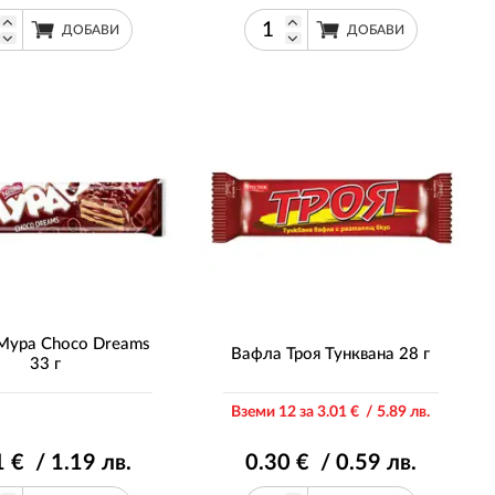
ДОБАВИ
ДОБАВИ
Мура Choco Dreams
Вафла Троя Тунквана 28 г
33 г
Вземи 12 за 3
.01
€ / 5
.89
лв.
1
€ / 1
.19
лв.
0
.30
€ / 0
.59
лв.