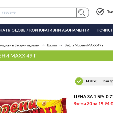
Пър
 НА ПЛОДОВЕ / КОРПОРАТИВНИ АБОНАМЕНТИ
ПОЧИСТ
РИНГ ЗА ОФИСА
ладови и Захарни изделия
Вафли
Вафла Морени MAXX 49 г
НИ MAXX 49 Г
БОНУС
Този п
ЦЕНА ЗА 1 БР:
0
.7
Вземи 30 за 19
.94
€