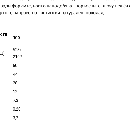
аради формите, които наподобяват поръсените върху нея фъ
ртюр, направен от истински натурален шоколад.
ости
100 г
525/
kJ)
2197
60
44
28
)
12
7,3
0,20
3,2