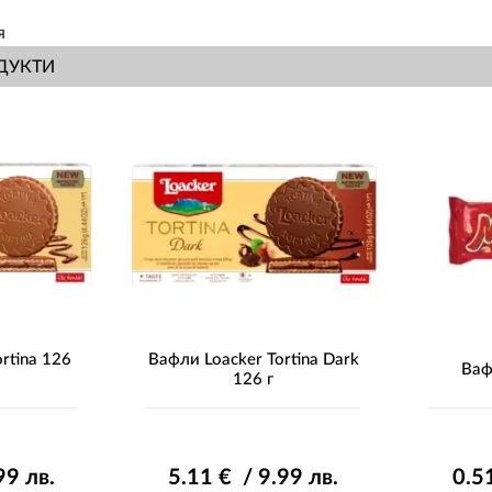
я
ДУКТИ
rtina 126
Вафли Loacker Tortina Dark
Ваф
126 г
99
лв.
5
.11
€ / 9
.99
лв.
0
.5