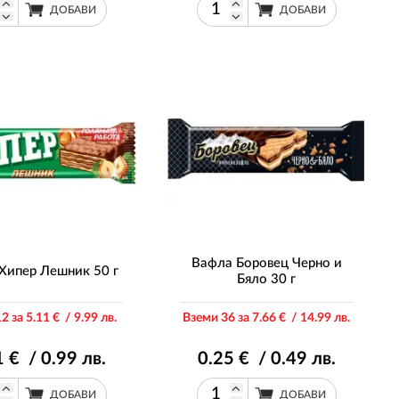
ДОБАВИ
ДОБАВИ
Вафла Боровец Черно и
Хипер Лешник 50 г
Бяло 30 г
2 за 5
.11
€ / 9
.99
лв.
Вземи 36 за 7
.66
€ / 14
.99
лв.
1
€ / 0
.99
лв.
0
.25
€ / 0
.49
лв.
ДОБАВИ
ДОБАВИ