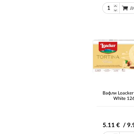
Д
Вафли Loacker 
White 126
5
.11
€ / 9
.