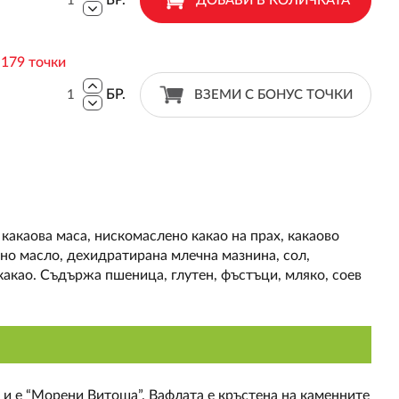
БР.
ДОБАВИ В КОЛИЧКАТА
:
179 точки
БР.
ВЗЕМИ С БОНУС ТОЧКИ
какаова маса, нискомаслено какао на прах, какаово
чно масло, дехидратирана млечна мазнина, сол,
акао. Съдържа пшеница, глутен, фъстъци, мляко, соев
о и е “Морени Витоша”. Вафлата е кръстена на каменните