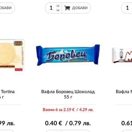
ОБАВИ
ДОБАВИ
Tortina
Вафла Боровец Шоколад
Вафла 
 г
55 г
Вземи 6 за 2
.19
€ / 4
.29
лв.
99
лв.
0
.40
€ / 0
.79
лв.
0
.6