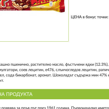
ЦЕНА в бонус точки
рашно пшенично, растително масло, фъстъчени ядки (12.3%), 
мулгатори, соев лецитин, е476, слънчогледов лецитин, рапи
ел, сода бикарбонат, аромат. Шоколадът съдържа мин 47% к
т.
НА ПРОДУКТА
е появява за пръв път през 1961 година. Първоначално имет