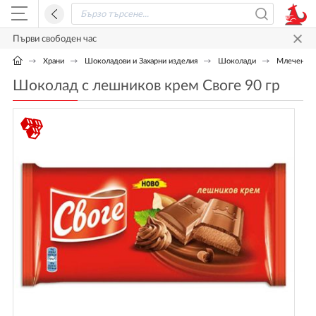
Първи свободен час
Храни
Шоколадови и Захарни изделия
Шоколади
Млечен ш
Шоколад с лешников крем Своге 90 гр