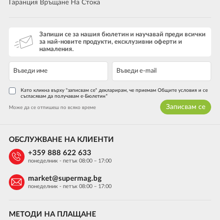
Гаранция Връщане На Стока
Запиши се за нашия бюлетин и научавай преди всички
за най-новите продукти, ексклузивни оферти и
намаления.
Като кликна върху "записвам се" декларирам, че приемам Общите условия и се
съгласявам да получавам е-Бюлетин*
Записвам се
Може да се отпишеш по всяко време
ОБСЛУЖВАНЕ НА КЛИЕНТИ
+359 888 622 633
понеделник - петък 08:00 – 17:00
market@supermag.bg
понеделник - петък 08:00 – 17:00
МЕТОДИ НА ПЛАЩАНЕ