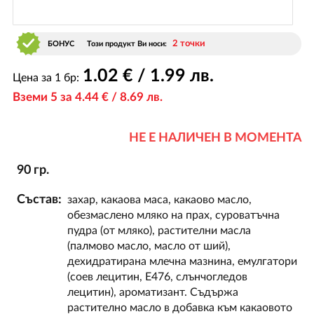
2 точки
БОНУС
Този продукт Ви носи:
1
.02
€ / 1
.99
лв.
Цена за 1 бр:
Вземи 5 за 4
.44
€ / 8
.69
лв.
НЕ Е НАЛИЧЕН В МОМЕНТА
90 гр.
Състав:
захар, какаова маса, какаово масло,
обезмаслено мляко на прах, суроватъчна
пудра (от мляко), растителни масла
(палмово масло, масло от ший),
дехидратирана млечна мазнина, емулгатори
(соев лецитин, Е476, слънчогледов
лецитин), ароматизант. Съдържа
растително масло в добавка към какаовото