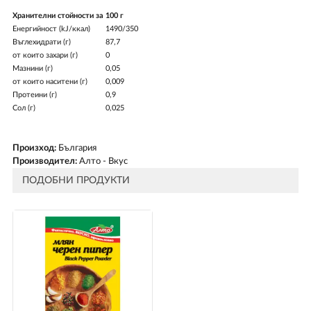
Хранителни стойности за
100 г
Енергийност (kJ/ккал)
1490/350
Въглехидрати (г)
87,7
от които захари (г)
0
Мазнини (г)
0,05
от които наситени (г)
0,009
Протеини (г)
0,9
Сол (г)
0,025
Произход:
България
Производител:
Алто - Вкус
ПОДОБНИ ПРОДУКТИ