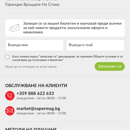
Гаранция Връщане На Стока
Запиши се за нашия бюлетин и научавай преди всички
за най-новите продукти, ексклузивни оферти и
намаления.
Като кликна върху "записвам се" декларирам, че приемам Общите условия и се
съгласявам да получавам е-Бюлетин*
Записвам се
Може да се отпишеш по всяко време
ОБСЛУЖВАНЕ НА КЛИЕНТИ
+359 888 622 633
понеделник - петък 08:00 – 17:00
market@supermag.bg
понеделник - петък 08:00 – 17:00
МЕТОДИ НА ПЛАЩАНЕ