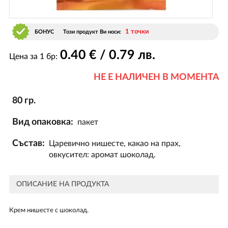
1 точки
БОНУС
Този продукт Ви носи:
0
.40
€ / 0
.79
лв.
Цена за 1 бр:
НЕ Е НАЛИЧЕН В МОМЕНТА
80 гр.
Вид опаковка:
пакет
Състав:
Царевично нишесте, какао на прах,
овкусител: аромат шоколад.
ОПИСАНИЕ НА ПРОДУКТА
Крем нишесте с шоколад.