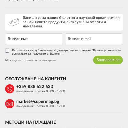
Запиши се за нашия бюлетин и научавай преди всички
за най-новите продукти, ексклузивни оферти и
намаления.
Като кликна върху "записвам се" декларирам, че приемам Общите условия и се
съгласявам да получавам е-Бюлетин*
Записвам се
Може да се отпишеш по всяко време
ОБСЛУЖВАНЕ НА КЛИЕНТИ
+359 888 622 633
понеделник - петък 08:00 – 17:00
market@supermag.bg
понеделник - петък 08:00 – 17:00
МЕТОДИ НА ПЛАЩАНЕ