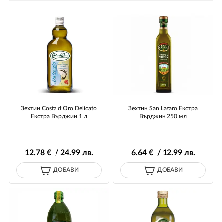
Зехтин Costa d’Oro Delicato
Зехтин San Lazaro Екстра
Екстра Върджин 1 л
Върджин 250 мл
12
.78
€ / 24
.99
лв.
6
.64
€ / 12
.99
лв.
ДОБАВИ
ДОБАВИ