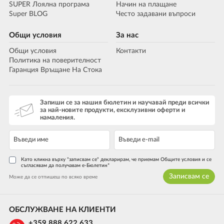
SUPER Лоялна програма
Начин на плащане
Super BLOG
Често задавани въпроси
Общи условия
За нас
Общи условия
Контакти
Политика на поверителност
Гаранция Връщане На Стока
Запиши се за нашия бюлетин и научавай преди всички
за най-новите продукти, ексклузивни оферти и
намаления.
Като кликна върху "записвам се" декларирам, че приемам Общите условия и се
съгласявам да получавам е-Бюлетин*
Записвам се
Може да се отпишеш по всяко време
ОБСЛУЖВАНЕ НА КЛИЕНТИ
+359 888 622 633