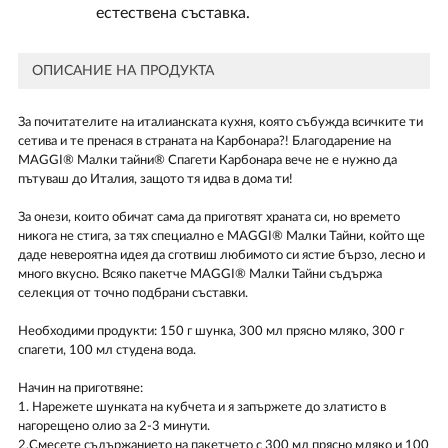
естествена съставка.
ОПИСАНИЕ НА ПРОДУКТА
За почитателите на италианската кухня, която събужда всичките ти
сетива и те пренася в страната на Карбонара?! Благодарение на
MAGGI® Малки тайни® Спагети Карбонара вече не е нужно да
пътуваш до Италия, защото тя идва в дома ти!
За онези, които обичат сама да приготвят храната си, но времето
никога не стига, за тях специално е MAGGI® Малки Тайни, който ще
даде невероятна идея да сготвиш любимото си ястие бързо, лесно и
много вкусно. Всяко пакетче MAGGI® Малки Тайни съдържа
селекция от точно подбрани съставки.
Необходими продукти: 150 г шунка, 300 мл прясно мляко, 300 г
спагети, 100 мл студена вода.
Начин на приготвяне:
1. Нарежете шунката на кубчета и я запържете до златисто в
нагорещено олио за 2-3 минути.
2.Смесете съдържанието на пакетчето с 300 мл прясно мляко и 100