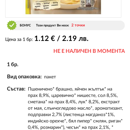
2 точки
БОНУС
Този продукт Ви носи:
1
.12
€ / 2
.19
лв.
Цена за 1 бр:
НЕ Е НАЛИЧЕН В МОМЕНТА
1 бр.
Вид опаковка:
пакет
Състав:
Пшеничено* брашно, яйчен жълтък* на
прах 8,9%, царевично* нишесте, сол 8,5%,
сметана* на прах 8,4%, лук* 8,2%, екстракт
от мая, слънчогледово масло*, ароматизант,
подправки 2,7% (листенца магданоз*1%,
индийско орехче*, бял пипер* смлян, риган*
0,4%, розмарин*), чесън* на прах 2,1%, *