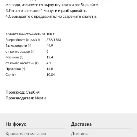
мл вода, изсипете го върху шунката и разбъркайте.
3.Гответе за около 4 минути и разбърквайте.
4.Сервирайте с предварително сварените спагети.
Хранителни стойности за
100 г
Енергийност (ккал/kJ)
372/1563
Въглехидрати (г)
44.9
от които захари (г)
6
Мазнини (г)
13.4
от които наситени (г)
4.1
Протеини (г)
14.8
Сол (г)
10.04
Произход:
Сърбия
Производител:
Nestle
На фокус
Доставка
Хранителен магазин
Доставка