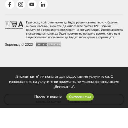
При спор, който не може да бъде решен съвместно с избрания
онлайн магазин, можете да използвате сайта ОРС. Всички
продукти в страницата подлежат на актуализация. Информацията
в страницата може да бъде променяна по всяко време, като не е
задължително промените да бъдат анонсирани в страницата.
Supermag © 2023
„Бисквитките“ ни помагат да предоставяме услугите си. С
използването на услугите ни приемате, че можем да използваме
„бисквитки“.
Прочети повече
Съгласен съм
КОЛИЧКА ЗА ФАКТУРИ
ЗА БИЗНЕС КЛИЕНТИ