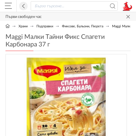
Първи свободен час
Храни
Подправки
Фиксове, Бульони, Пюрета
Maggi Малки Tа
Maggi Малки Tайни Фикс Спагети
Карбонара 37 г