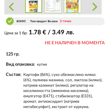
3 точки
БОНУС
Този продукт Ви носи:
1
.78
€ / 3
.49
лв.
Цена за 1 бр:
НЕ Е НАЛИЧЕН В МОМЕНТА
125 гр.
Вид опаковка:
кутия
Състав:
Картофи (86%), сухо обезмаслено мляко
(6%), палмова мазнина, сол, лактоза (мляко),
натриев казеинат (мляко), регулатор на
киселинността (лимонена киселина),
емулгатор (Е471), стабилизатор (Е331),
аромат, антиоксидант (натриев
метабисулфит), екстракт от куркума.