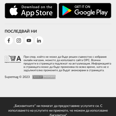
ПОСЛЕДВАЙ НИ
При спор, който не може да бъде решен съвместно с избрания
онлайн магазин, можете да използвате сайта ОРС. Всички
продукти в страницата подлежат на актуализация. Информацията
в страницата може да бъде променяна по всяко време, като не е
задължително промените да бъдат анонсирани в страницата.
Supermag © 2023
„Бисквитките“ ни помагат да предоставяме услугите си. С
използването на услугите ни приемате, че можем да използваме
„бисквитки“.