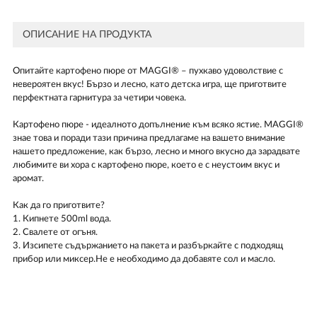
ОПИСАНИЕ НА ПРОДУКТА
Опитайте картофено пюре от MAGGI® – пухкаво удоволствие с
невероятен вкус! Бързо и лесно, като детска игра, ще приготвите
перфектната гарнитура за четири човека.
Картофено пюре - идеалното допълнение към всяко ястие. MAGGI®
знае това и поради тази причина предлагаме на вашето внимание
нашето предложение, как бързо, лесно и много вкусно да зарадвате
любимите ви хора с картофено пюре, което е с неустоим вкус и
аромат.
Как да го приготвите?
1. Кипнете 500ml вода.
2. Свалете от огъня.
3. Изсипете съдържанието на пакета и разбъркайте с подходящ
прибор или миксер.Не е необходимо да добавяте сол и масло.