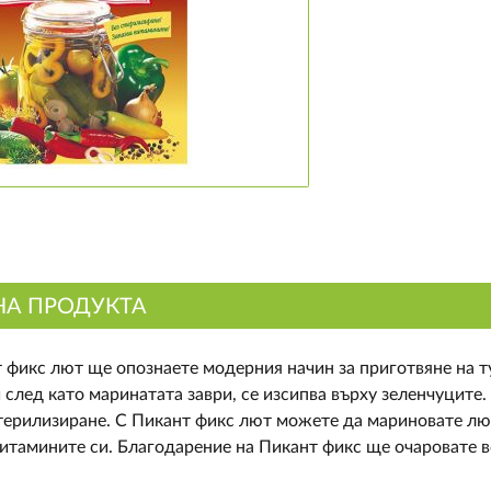
НА ПРОДУКТА
т фикс лют ще опознаете модерния начин за приготвяне на т
 и след като маринатата заври, се изсипва върху зеленчуците
ерилизиране. С Пикант фикс лют можете да мариновате люб
итамините си. Благодарение на Пикант фикс ще очаровате в