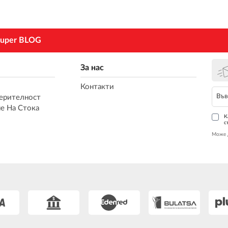
uper BLOG
За нас
Контакти
ерителност
е На Стока
К
с
Може 