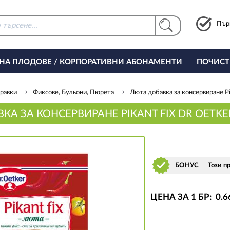
Пър
 НА ПЛОДОВЕ / КОРПОРАТИВНИ АБОНАМЕНТИ
ПОЧИСТ
РИНГ ЗА ОФИСА
равки
Фиксове, Бульони, Пюрета
Люта добавка за консервиране Pi
КА ЗА КОНСЕРВИРАНЕ PIKANT FIX DR OETKE
БОНУС
Този п
ЦЕНА ЗА 1 БР:
0
.6