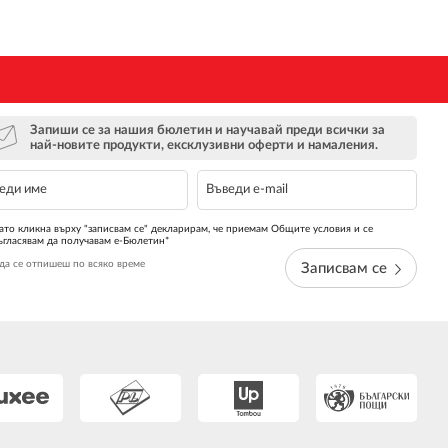
Запиши се за нашия бюлетин и научавай преди всички за
най-новите продукти, ексклузивни оферти и намаления.
ато кликна върху "записвам се" декларирам, че приемам Общите условия и се
ъгласявам да получавам е-Бюлетин*
да се отпишеш по всяко време
Записвам се