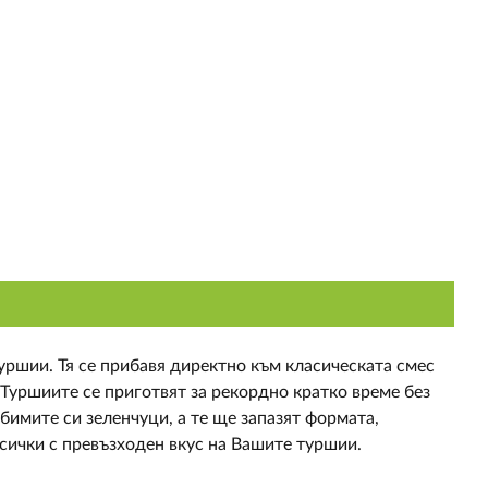
уршии. Тя се прибавя директно към класическата смес
. Туршиите се приготвят за рекордно кратко време без
имите си зеленчуци, а те ще запазят формата,
сички с превъзходен вкус на Вашите туршии.