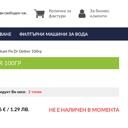
Количка за
За бизнес
ви свободен час
фактури
клиенти
ВАНЕ
ФИЛТЪРНИ МАШИНИ ЗА ВОДА
kant Fix Dr Oetker 100гр
R 100ГР
родукт Ви носи:
2 точки
6
€ / 1
.29
ЛВ.
НЕ Е НАЛИЧЕН В МОМЕНТА