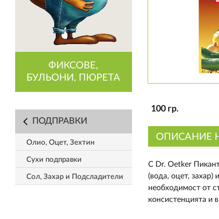
ФИКСОВЕ,
БУЛЬОНИ, ПЮРЕТА
100 гр.
ПОДПРАВКИ
ОПИСАНИЕ 
Олио, Оцет, Зехтин
Сухи подправки
С Dr. Oetker Пикан
(вода, оцет, захар)
Сол, Захар и Подсладители
необходимост от ст
консистенцията и в