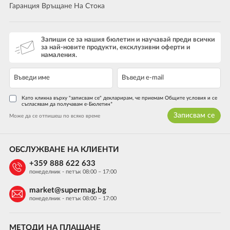
Гаранция Връщане На Стока
Запиши се за нашия бюлетин и научавай преди всички
за най-новите продукти, ексклузивни оферти и
намаления.
Като кликна върху "записвам се" декларирам, че приемам Общите условия и се
съгласявам да получавам е-Бюлетин*
Записвам се
Може да се отпишеш по всяко време
ОБСЛУЖВАНЕ НА КЛИЕНТИ
+359 888 622 633
понеделник - петък 08:00 – 17:00
market@supermag.bg
понеделник - петък 08:00 – 17:00
МЕТОДИ НА ПЛАЩАНЕ