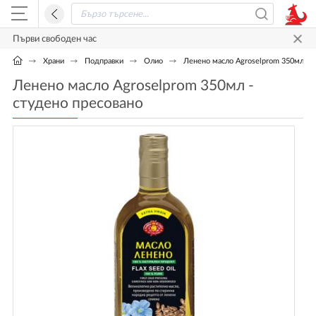
Първи свободен час
Храни
Подправки
Олио
Ленено масло Agroselprom 350мл - с
Ленено масло Agroselprom 350мл -
студено пресовано