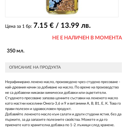
7
.15
€ / 13
.99
лв.
Цена за 1 бр:
НЕ Е НАЛИЧЕН В МОМЕНТА
350 мл.
ОПИСАНИЕ НА ПРОДУКТА
Нерафинирано ленено масло, произведено чрез студено пресоване -
най-древния начин за добиване на масло. По време на производство
не са добавени никакви химически добавки или оцветители.
Студеното пресоване запазва ценните съставки на лененото масло
като мастни киселини Омега-3,6 и 9 и витамини А, В, В1, Е, К. Това го
прави полезен и здравословен продукт.
Добавяйте лененото масло към салати и други студени ястия, без да
пържите, за да запазите полезните свойства. Можете и да го
приемате като хранителна добавка по 1-2 лъжици след хранене.