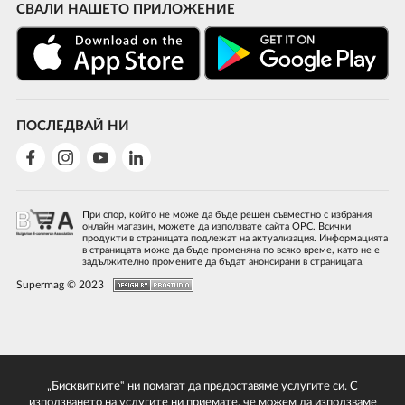
СВАЛИ НАШЕТО ПРИЛОЖЕНИЕ
ПОСЛЕДВАЙ НИ
При спор, който не може да бъде решен съвместно с избрания
онлайн магазин, можете да използвате сайта ОРС. Всички
продукти в страницата подлежат на актуализация. Информацията
в страницата може да бъде променяна по всяко време, като не е
задължително промените да бъдат анонсирани в страницата.
Supermag © 2023
„Бисквитките“ ни помагат да предоставяме услугите си. С
използването на услугите ни приемате, че можем да използваме