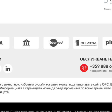
К
с
Може 
И
ОБСЛУЖВАНЕ Н
+359 888 
понеделник - пе
 съвместно с избрания онлайн магазин, можете да използвате сайта ОРС. 
 Информацията в страницата може да бъде променяна по всяко време, като
ицата.