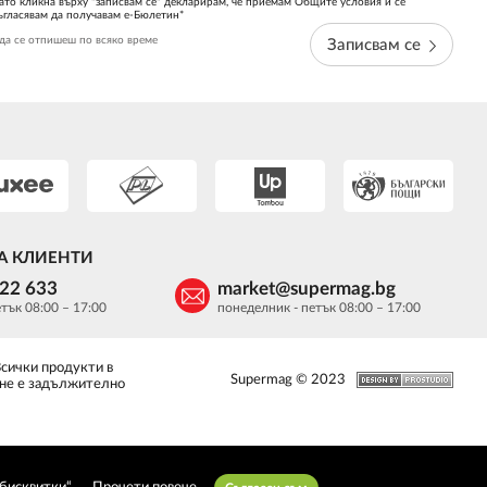
ато кликна върху "записвам се" декларирам, че приемам Общите условия и се
ъгласявам да получавам е-Бюлетин*
да се отпишеш по всяко време
Записвам се
А КЛИЕНТИ
622 633
market@supermag.bg
тък 08:00 – 17:00
понеделник - петък 08:00 – 17:00
Всички продукти в
Supermag © 2023
 не е задължително