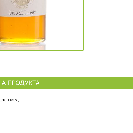
НА ПРОДУКТА
елен мед