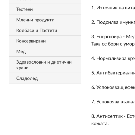
1. Източник на вит
Тестени
Млечни продукти
2. Подсилва имунна
Колбаси и Пастети
3. Енергизира - Ме
Консервирани
Така се бори с умо
Мед
4. Нормализира кръ
Здравословни и диетични
храни
5. Антибактериални
Сладолед
6. Успокояващ ефек
7. Успокоява възпа
8. Антисептик - Ес
кожата.