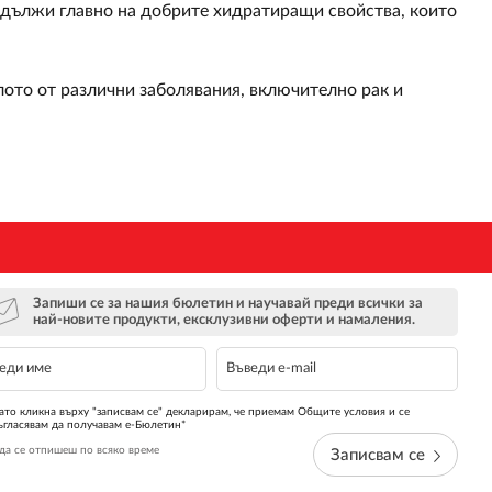
е дължи главно на добрите хидратиращи свойства, които
лото от различни заболявания, включително рак и
Запиши се за нашия бюлетин и научавай преди всички за
най-новите продукти, ексклузивни оферти и намаления.
ато кликна върху "записвам се" декларирам, че приемам Общите условия и се
ъгласявам да получавам е-Бюлетин*
да се отпишеш по всяко време
Записвам се