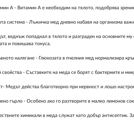
амин А - Витамин А е необходим на тялото, подобрява зрени
та система - Лъжичка мед дневно набавя на организма важн
дът, веднъж попаднал в тялото и разграден на основните му
рата и повишава тонуса.
вното налягане - Глюкозата в пчелния мед нормализира кръ
 свойства - Съставките на меда се борят с бактериите и мик
т- Медът действа благотворно при нервност и лошо настро
лено гърло - Особено ако го разтворите в малко лимонов сок
тествните химикали в меда служат като добър антисептик. За