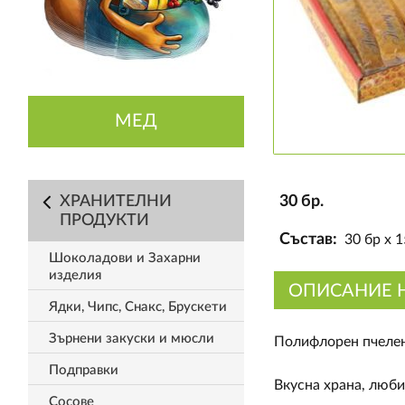
МЕД
ХРАНИТЕЛНИ
30 бр.
ПРОДУКТИ
Състав:
30 бр х 1
Шоколадови и Захарни
изделия
ОПИСАНИЕ 
Ядки, Чипс, Снакс, Брускети
Зърнени закуски и мюсли
Полифлорен пчелен
Подправки
Вкусна храна, люби
Сосове