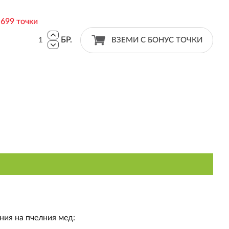
:
699 точки
БР.
ВЗЕМИ С БОНУС ТОЧКИ
ния на пчелния мед: