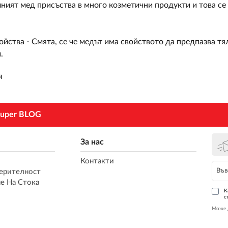
лният мед присъства в много козметични продукти и това с
ойства - Смята, се че медът има свойството да предпазва тя
.
я
uper BLOG
За нас
Контакти
ерителност
е На Стока
К
с
Може 