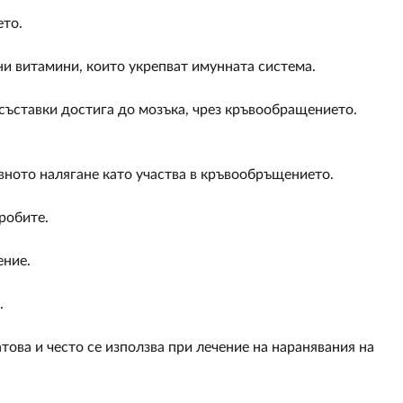
ето.
и витамини, които укрепват имунната система.
 съставки достига до мозъка, чрез кръвообращението.
вното налягане като участва в кръвообръщението.
робите.
ение.
.
това и често се използва при лечение на наранявания на