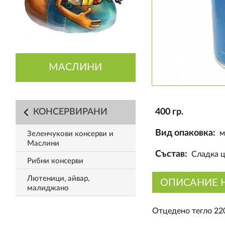
МАСЛИНИ
КОНСЕРВИРАНИ
400 гр.
Вид опаковка:
м
Зеленчукови консерви и
Маслини
Състав:
Сладка ц
Рибни консерви
Лютеници, айвар,
ОПИСАНИЕ 
малиджано
Отцедено тегло 22