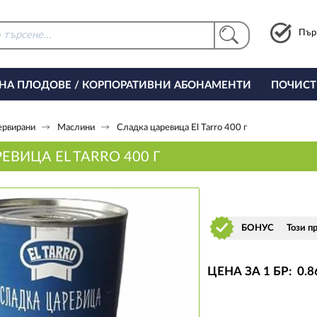
Пър
 НА ПЛОДОВЕ / КОРПОРАТИВНИ АБОНАМЕНТИ
ПОЧИСТ
РИНГ ЗА ОФИСА
ервирани
Маслини
Сладка царевица El Tarro 400 г
ЕВИЦА EL TARRO 400 Г
БОНУС
Този п
ЦЕНА ЗА 1 БР:
0
.8