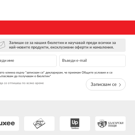
Запиши се за нашия бюлетин и научавай преди всички за
най-новите продукти, ексклузивни оферти и намаления.
ато кликна върху "записвам се" декларирам, че приемам Общите условия и се
ъгласявам да получавам е-Бюлетин*
да се отпишеш по всяко време
Записвам се