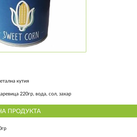
етална кутия
аревица 220гр, вода, сол, захар
НА ПРОДУКТА
0гр