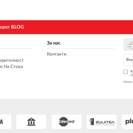
uper BLOG
За нас
Контакти
ерителност
е На Стока
К
с
Може 