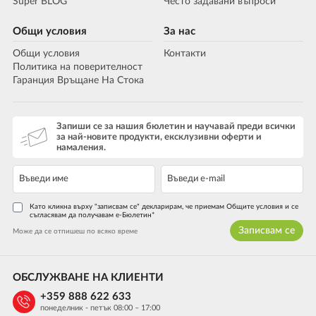
Super BLOG
Често задавани въпроси
Общи условия
За нас
Общи условия
Контакти
Политика на поверителност
Гаранция Връщане На Стока
Запиши се за нашия бюлетин и научавай преди всички
за най-новите продукти, ексклузивни оферти и
намаления.
Като кликна върху "записвам се" декларирам, че приемам Общите условия и се
съгласявам да получавам е-Бюлетин*
Записвам се
Може да се отпишеш по всяко време
ОБСЛУЖВАНЕ НА КЛИЕНТИ
+359 888 622 633
понеделник - петък 08:00 – 17:00