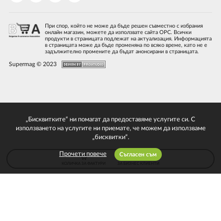
При спор, който не може да бъде решен съвместно с избрания
онлайн магазин, можете да използвате сайта ОРС. Всички
продукти в страницата подлежат на актуализация. Информацията
в страницата може да бъде променяна по всяко време, като не е
задължително промените да бъдат анонсирани в страницата.
Supermag © 2023
„Бисквитките“ ни помагат да предоставяме услугите си. С
използването на услугите ни приемате, че можем да използваме
„бисквитки“.
Прочети повече
Съгласен съм
КОЛИЧКА ЗА ФАКТУРИ
ЗА БИЗНЕС КЛИЕНТИ