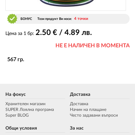
4 точки
БОНУС
Този продукт Ви носи:
2
.50
€ / 4
.89
лв.
Цена за 1 бр:
НЕ Е НАЛИЧЕН В МОМЕНТА
567 гр.
На фокус
Доставка
Хранителен магазин
Доставка
SUPER Лоялна програма
Начин на плащане
Super BLOG
Често задавани въпроси
Общи условия
За нас