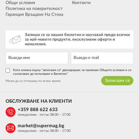
Общи условия
Контакти
Политика на поверителност
Гаранция Връщане На Стока
Запиши се за нашия бюлетин и научавай преди всички
за най-новите продукти, ексклузивни оферти и
намаления.
Като кликна върху "записвам се" декларирам, че приемам Общите условия и се
съгласявам да получавам е-Бюлетин*
Записвам се
Може да се отпишеш по всяко време
ОБСЛУЖВАНЕ НА КЛИЕНТИ
+359 888 622 633
понеделник - петък 08:00 – 17:00
market@supermag.bg
понеделник - петък 08:00 – 17:00