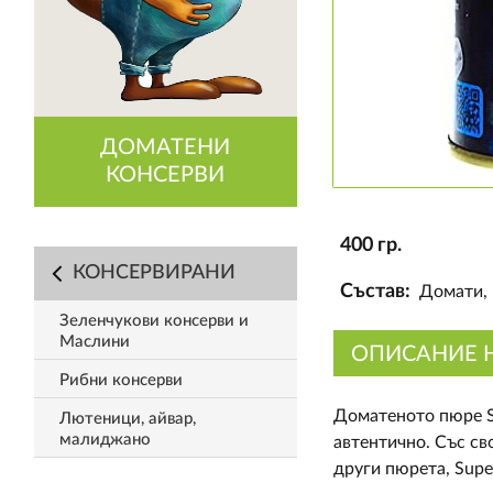
ДОМАТЕНИ
КОНСЕРВИ
400 гр.
КОНСЕРВИРАНИ
Състав:
Домати, 
Зеленчукови консерви и
Маслини
ОПИСАНИЕ 
Рибни консерви
Доматеното пюре Su
Лютеници, айвар,
малиджано
автентично. Със св
други пюрета, Supe