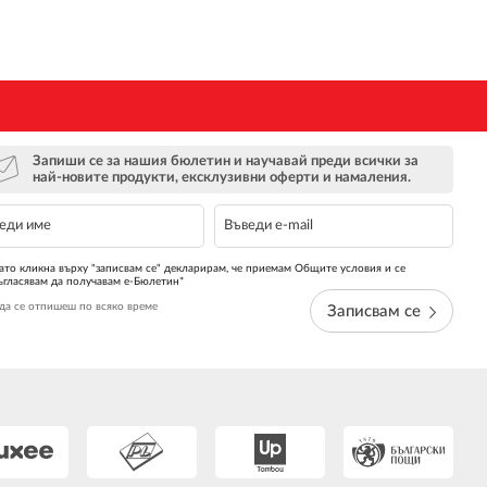
Запиши се за нашия бюлетин и научавай преди всички за
най-новите продукти, ексклузивни оферти и намаления.
ато кликна върху "записвам се" декларирам, че приемам Общите условия и се
ъгласявам да получавам е-Бюлетин*
да се отпишеш по всяко време
Записвам се