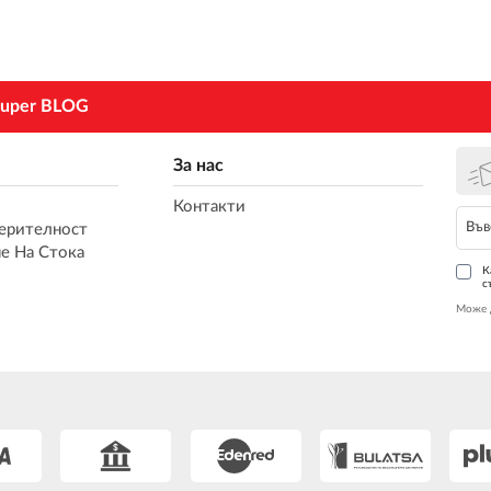
uper BLOG
За нас
Контакти
ерителност
е На Стока
К
с
Може 