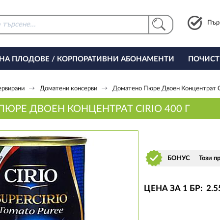
Пър
 НА ПЛОДОВЕ / КОРПОРАТИВНИ АБОНАМЕНТИ
ПОЧИСТ
РИНГ ЗА ОФИСА
ервирани
Доматени консерви
Доматено Пюре Двоен Концентрат Ci
ЮРЕ ДВОЕН КОНЦЕНТРАТ CIRIO 400 Г
БОНУС
Този п
ЦЕНА ЗА 1 БР:
2
.5