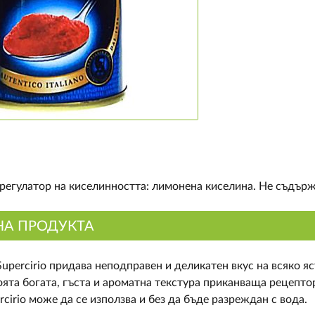
регулатор на киселинността: лимонена киселина. Не съдърж
НА ПРОДУКТА
percirio придава неподправен и деликатен вкус на всяко я
оята богата, гъста и ароматна текстура приканваща рецепто
rcirio може да се използва и без да бъде разреждан с вода.