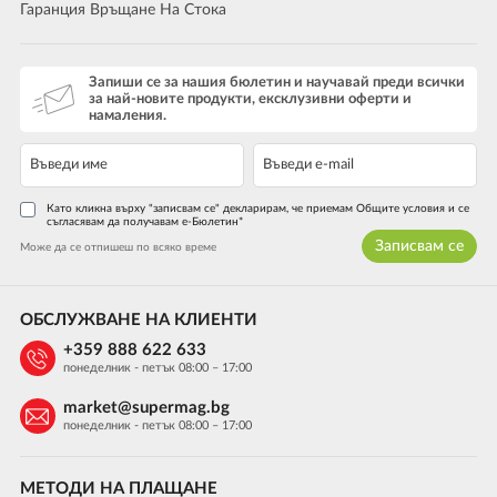
Гаранция Връщане На Стока
Запиши се за нашия бюлетин и научавай преди всички
за най-новите продукти, ексклузивни оферти и
намаления.
Като кликна върху "записвам се" декларирам, че приемам Общите условия и се
съгласявам да получавам е-Бюлетин*
Записвам се
Може да се отпишеш по всяко време
ОБСЛУЖВАНЕ НА КЛИЕНТИ
+359 888 622 633
понеделник - петък 08:00 – 17:00
market@supermag.bg
понеделник - петък 08:00 – 17:00
МЕТОДИ НА ПЛАЩАНЕ