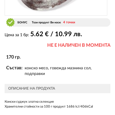
4 точки
БОНУС
Този продукт Ви носи:
5
.62
€ / 10
.99
лв.
Цена за 1 бр:
НЕ Е НАЛИЧЕН В МОМЕНТА
170 гр.
Състав:
конско месо, говежда мазнина сол,
подправки
ОПИСАНИЕ НА ПРОДУКТА
Конски суджук златна селекция
Хранителни стойности за 100 г продукт 1686 kJ/406kCal