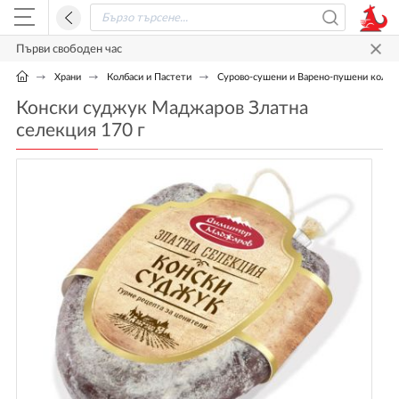
Първи свободен час
Храни
Колбаси и Пастети
Сурово-сушени и Варено-пушени колба
Конски суджук Маджаров Златна
селекция 170 г