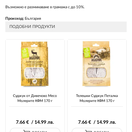
Възможно е разминаване в грамажа с до 10%.
Произход:
България
ПОДОБНИ ПРОДУКТИ
Суджук от Дивечово Месо
Телешки Суджук Петалка
Молерите КФМ 170 г
Молерите КФМ 170 г
7
.66
€ / 14
.99
лв.
7
.66
€ / 14
.99
лв.