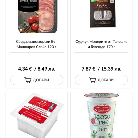
Средиземноморски Бут
Суджук Молерите от Телешко
Маджаров Слайс 120 г
и Говеждо 170 г
4
.34
€ / 8
.49
лв.
7
.87
€ / 15
.39
лв.
ДОБАВИ
ДОБАВИ