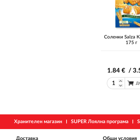
Соленки Salza 
175 г
1
.84
€ / 3
.
Д
Хранителен магазин
SUPER Лоялна програма
S
Доставка
Общи условия