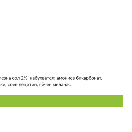
езна сол 2%, набухвател: амониев бикарбонат,
ки, соев лецитин, яйчен меланж.