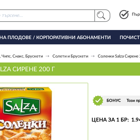
Пър
 НА ПЛОДОВЕ / КОРПОРАТИВНИ АБОНАМЕНТИ
ПОЧИСТ
РИНГ ЗА ОФИСА
 Чипс, Снакс, Брускети
Солети и Брускети
Соленки Salza Сирене 
ZA СИРЕНЕ 200 Г
БОНУС
Този п
ЦЕНА ЗА 1 БР:
1
.9