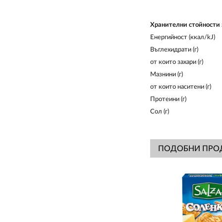
Хрaнителни стойности
Енергийност (ккал/kJ)
Въглехидрати (г)
от които захари (г)
Мазнини (г)
от които наситени (г)
Протеини (г)
Сол (г)
ПОДОБНИ ПРО