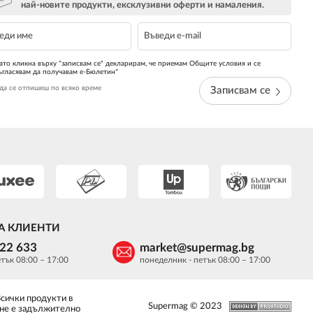
най-новите продукти, ексклузивни оферти и намаления.
ато кликна върху "записвам се" декларирам, че приемам Общите условия и се
ъгласявам да получавам е-Бюлетин*
да се отпишеш по всяко време
Записвам се
А КЛИЕНТИ
622 633
market@supermag.bg
тък 08:00 – 17:00
понеделник - петък 08:00 – 17:00
Всички продукти в
Supermag © 2023
 не е задължително