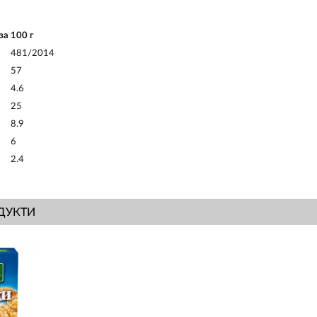
 за
100 г
481/2014
57
4.6
25
8.9
6
2.4
ДУКТИ