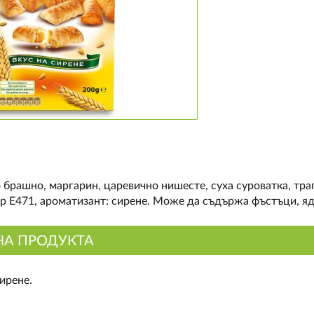
брашно, маргарин, царевично нишесте, суха суроватка, трап
р Е471, ароматизант: сирене. Може да съдържа фъстъци, яд
НА ПРОДУКТА
ирене.