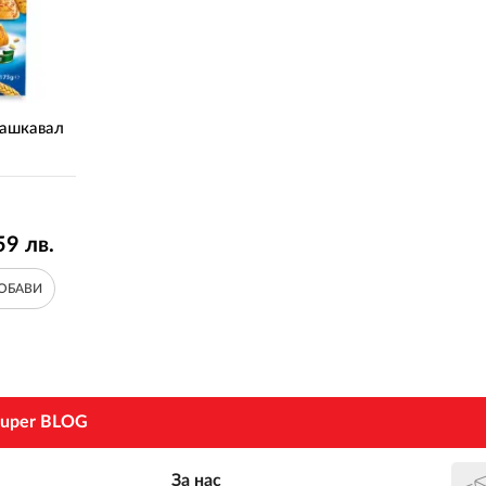
Кашкавал
59
лв.
ОБАВИ
uper BLOG
За нас