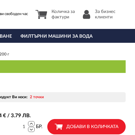
Количка за
За бизнес
ви свободен час
фактури
клиенти
ВАНЕ
ФИЛТЪРНИ МАШИНИ ЗА ВОДА
200 г
родукт Ви носи:
2 точки
4
€ / 3
.79
ЛВ.
БР.
ДОБАВИ В КОЛИЧКАТА