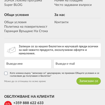
SUPER Лоялна програма
Начин на плащане
Super BLOG
Често задавани въпроси
Общи условия
За нас
Общи условия
Контакти
Политика на поверителност
Гаранция Връщане На Стока
Запиши се за нашия бюлетин и научавай преди всички
за най-новите продукти, ексклузивни оферти и
намаления.
Като кликна върху "записвам се" декларирам, че приемам Общите условия и се
съгласявам да получавам е-Бюлетин*
Записвам се
Може да се отпишеш по всяко време
ОБСЛУЖВАНЕ НА КЛИЕНТИ
+359 888 622 633