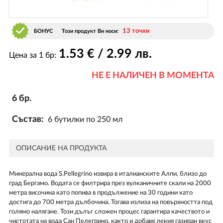
13 точки
БОНУС
Този продукт Ви носи:
1
.53
€ / 2
.99
лв.
Цена за 1 бр:
НЕ Е НАЛИЧЕН В МОМЕНТА
6 бр.
Състав:
6 бутилки по 250 мл
ОПИСАНИЕ НА ПРОДУКТА
Минерална вода S.Pellegrino извира в италианските Алпи, близо до
град Бергамо. Водата се филтрира през вулканичните скали на 2000
метра височина като попива в продължение на 30 години като
достига до 700 метра дълбочина. Тогава излиза на повърхността под
голямо налягане. Този дълъг сложен процес гарантира качеството и
чистотата на вода Сан Пелегрино, както и добавя лекия газиран вкус