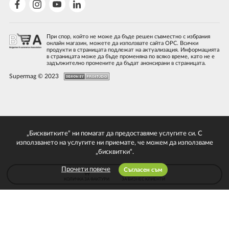
При спор, който не може да бъде решен съвместно с избрания
онлайн магазин, можете да използвате сайта ОРС. Всички
продукти в страницата подлежат на актуализация. Информацията
в страницата може да бъде променяна по всяко време, като не е
задължително промените да бъдат анонсирани в страницата.
Supermag © 2023
„Бисквитките“ ни помагат да предоставяме услугите си. С
използването на услугите ни приемате, че можем да използваме
„бисквитки“.
Прочети повече
Съгласен съм
КОЛИЧКА ЗА ФАКТУРИ
ЗА БИЗНЕС КЛИЕНТИ