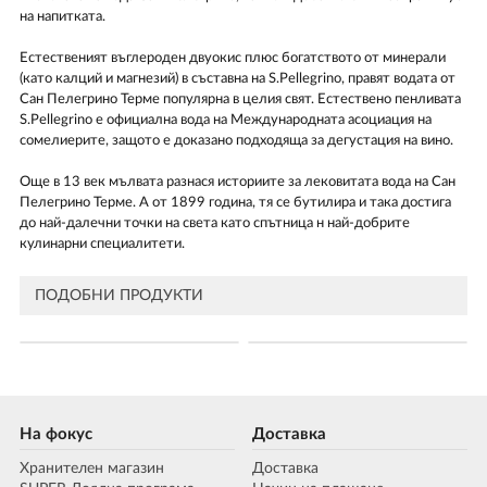
на напитката.
Естественият въглероден двуокис плюс богатството от минерали
(като калций и магнезий) в съставна на S.Pellegrino, правят водата от
Сан Пелегрино Терме популярна в целия свят. Естествено пенливата
S.Pellegrino е официална вода на Международната асоциация на
сомелиерите, защото е доказано подходяща за дегустация на вино.
Още в 13 век мълвата разнася историите за лековитата вода на Сан
Пелегрино Терме. А от 1899 година, тя се бутилира и така достига
до най-далечни точки на света като спътница н най-добрите
кулинарни специалитети.
ПОДОБНИ ПРОДУКТИ
На фокус
Доставка
Хранителен магазин
Доставка