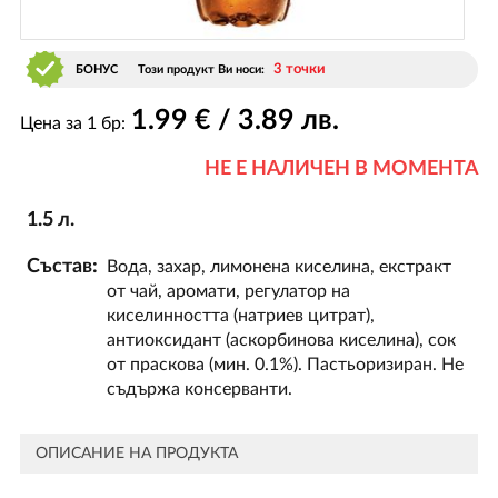
3 точки
БОНУС
Този продукт Ви носи:
1
.99
€ / 3
.89
лв.
Цена за 1 бр:
НЕ Е НАЛИЧЕН В МОМЕНТА
1.5 л.
Състав:
Вода, захар, лимонена киселина, екстракт
от чай, аромати, регулатор на
киселинността (натриев цитрат),
антиоксидант (аскорбинова киселина), сок
от праскова (мин. 0.1%). Пастьоризиран. Не
съдържа консерванти.
ОПИСАНИЕ НА ПРОДУКТА