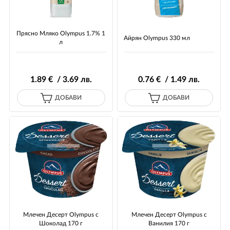
Прясно Мляко Olympus 1.7% 1
Айрян Olympus 330 мл
л
1
.89
€ / 3
.69
лв.
0
.76
€ / 1
.49
лв.
ДОБАВИ
ДОБАВИ
Млечен Десерт Olympus с
Млечен Десерт Olympus с
Шоколад 170 г
Ванилия 170 г