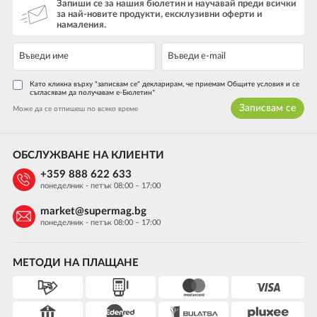
Запиши се за нашия бюлетин и научавай преди всички
за най-новите продукти, ексклузивни оферти и
намаления.
Като кликна върху "записвам се" декларирам, че приемам Общите условия и се
съгласявам да получавам е-Бюлетин*
Записвам се
Може да се отпишеш по всяко време
ОБСЛУЖВАНЕ НА КЛИЕНТИ
+359 888 622 633
понеделник - петък 08:00 – 17:00
market@supermag.bg
понеделник - петък 08:00 – 17:00
МЕТОДИ НА ПЛАЩАНЕ