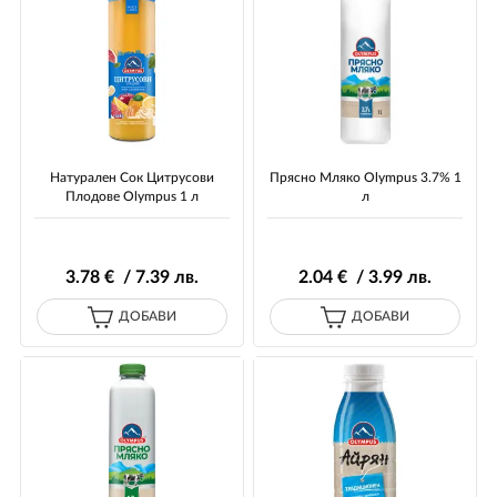
Hатурален Сок Цитрусови
Прясно Mляко Olympus 3.7% 1
Плодове Olympus 1 л
л
3
.78
€ / 7
.39
лв.
2
.04
€ / 3
.99
лв.
ДОБАВИ
ДОБАВИ