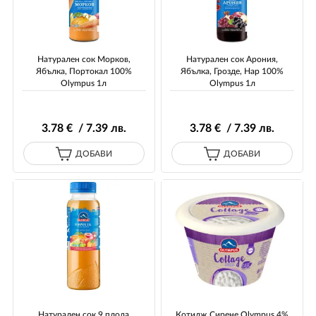
Натурален сок Морков,
Натурален сок Арония,
Ябълка, Портокал 100%
Ябълка, Грозде, Нар 100%
Olympus 1л
Olympus 1л
3
.78
€ / 7
.39
лв.
3
.78
€ / 7
.39
лв.
ДОБАВИ
ДОБАВИ
Натурален сок 9 плода
Котидж Сирене Olympus 4%