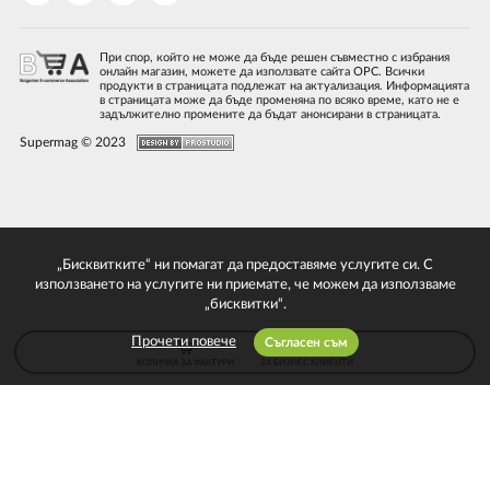
При спор, който не може да бъде решен съвместно с избрания
онлайн магазин, можете да използвате сайта ОРС. Всички
продукти в страницата подлежат на актуализация. Информацията
в страницата може да бъде променяна по всяко време, като не е
задължително промените да бъдат анонсирани в страницата.
Supermag © 2023
„Бисквитките“ ни помагат да предоставяме услугите си. С
използването на услугите ни приемате, че можем да използваме
„бисквитки“.
Прочети повече
Съгласен съм
КОЛИЧКА ЗА ФАКТУРИ
ЗА БИЗНЕС КЛИЕНТИ