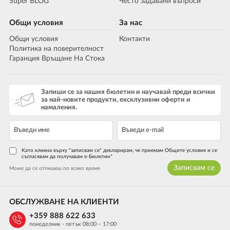
Super BLOG
Често задавани въпроси
Общи условия
За нас
Общи условия
Контакти
Политика на поверителност
Гаранция Връщане На Стока
Запиши се за нашия бюлетин и научавай преди всички
за най-новите продукти, ексклузивни оферти и
намаления.
Като кликна върху "записвам се" декларирам, че приемам Общите условия и се
съгласявам да получавам е-Бюлетин*
Записвам се
Може да се отпишеш по всяко време
ОБСЛУЖВАНЕ НА КЛИЕНТИ
+359 888 622 633
понеделник - петък 08:00 – 17:00