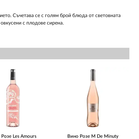
ието. Съчетава се с голям брой блюда от световната
– овкусени с плодове сирена.
 Розе Les Amours
Вино Розе M De Minuty