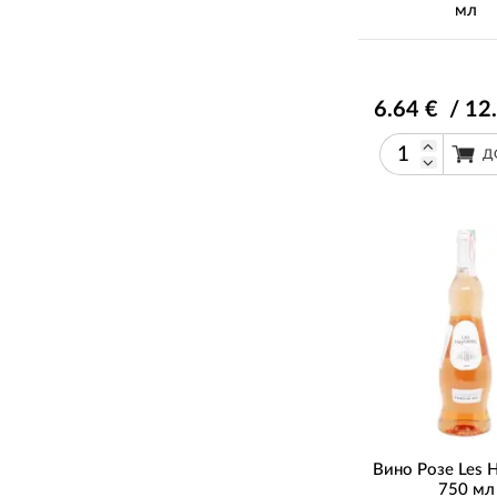
мл
6
.64
€ / 12
Д
Вино Розе Les H
750 мл