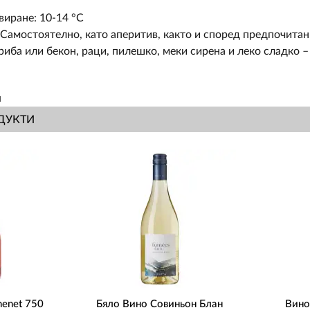
виране: 10-14 °С
 Самостоятелно, като аперитив, както и според предпочитан
 риба или бекон, раци, пилешко, меки сирена и леко сладко 
я
ДУКТИ
henet 750
Бяло Вино Совиньон Блан
Вино