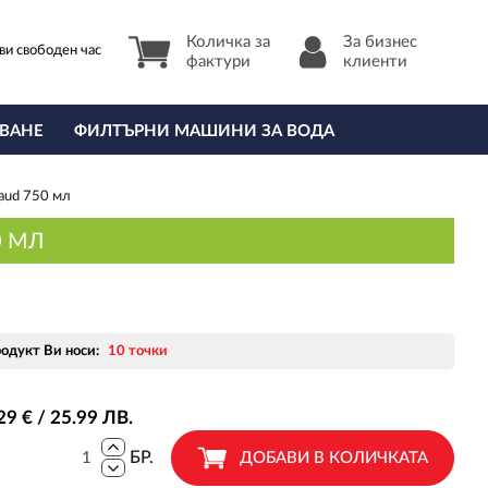
Количка за
За бизнес
ви свободен час
фактури
клиенти
ВАНЕ
ФИЛТЪРНИ МАШИНИ ЗА ВОДА
taud 750 мл
0 МЛ
родукт Ви носи:
10 точки
29
€ / 25
.99
ЛВ.
БР.
ДОБАВИ В КОЛИЧКАТА