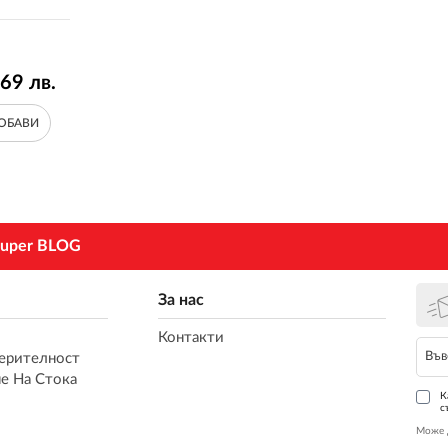
.69
лв.
ОБАВИ
uper BLOG
За нас
Контакти
ерителност
е На Стока
К
с
Може 