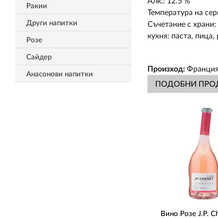
Алк.: 12.5 %
Ракии
Температура на сер
Други напитки
Съчетание с храни:
кухня: паста, пица,
Розе
Сайдер
Произход:
Франци
Анасонови напитки
ПОДОБНИ ПРО
Вино Розе J.P. C