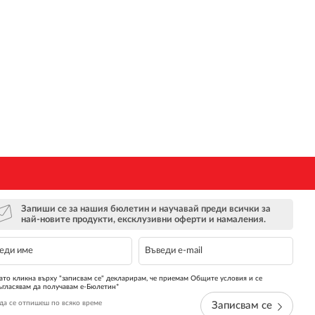
Запиши се за нашия бюлетин и научавай преди всички за
най-новите продукти, ексклузивни оферти и намаления.
ато кликна върху "записвам се" декларирам, че приемам Общите условия и се
ъгласявам да получавам е-Бюлетин*
да се отпишеш по всяко време
Записвам се