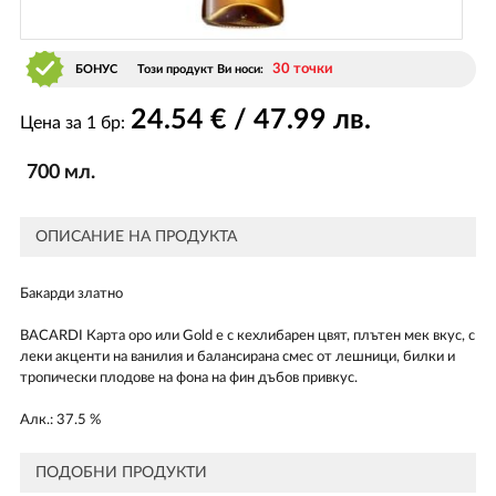
30 точки
БОНУС
Този продукт Ви носи:
24
.54
€ / 47
.99
лв.
Цена за 1 бр:
700 мл.
ОПИСАНИЕ НА ПРОДУКТА
Бакарди златно
BACARDI Карта оро или Gold е с кехлибарен цвят, плътен мек вкус, с
леки акценти на ванилия и балансирана смес от лешници, билки и
тропически плодове на фона на фин дъбов привкус.
Aлк.: 37.5 %
ПОДОБНИ ПРОДУКТИ