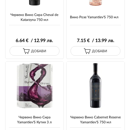
Червено Вино Сира Cheval de
Вино Розе Yamantiev'S 750 мл
Katarzyna 750 мл
6
.64
€ / 12
.99
лв.
7
.15
€ / 13
.99
лв.
ДОБАВИ
ДОБАВИ
Червено Вино Сира
Червено Вино Cabernet Reserve
Yamantiev'S Кутия 3 л
Yamantiev'S 750 мл