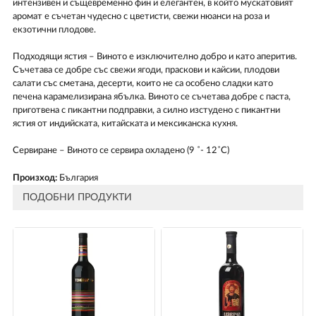
интензивен и същевременно фин и елегантен, в който мускатовият
аромат е съчетан чудесно с цветисти, свежи нюанси на роза и
екзотични плодове.
Подходящи ястия – Виното е изключително добро и като аперитив.
Съчетава се добре със свежи ягоди, праскови и кайсии, плодови
салати със сметана, десерти, които не са особено сладки като
печена карамелизирана ябълка. Виното се съчетава добре с паста,
приготвена с пикантни подправки, а силно изстудено с пикантни
ястия от индийската, китайската и мексиканска кухня.
Сервиране – Виното се сервира охладено (9 ˚- 12˚С)
Произход:
България
ПОДОБНИ ПРОДУКТИ