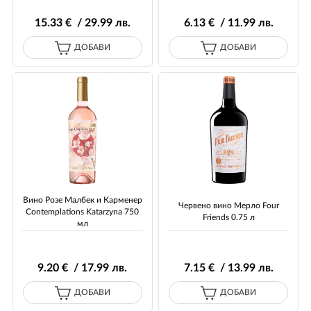
15
.33
€ / 29
.99
лв.
6
.13
€ / 11
.99
лв.
ДОБАВИ
ДОБАВИ
Вино Розе Малбек и Карменер
Червено вино Мерло Four
Contemplations Katarzyna 750
Friends 0.75 л
мл
9
.20
€ / 17
.99
лв.
7
.15
€ / 13
.99
лв.
ДОБАВИ
ДОБАВИ