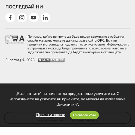
ПОСЛЕДВАЙ НИ
При спор, който не може да бъде решен съвместно с избрания
онлайн магазин, можете да използвате сайта ОРС. Всички
продукти в страницата подлежат на актуализация. Информацията
в страницата може да бъде променяна по всяко време, като не е
задължително промените да бъдат анонсирани в страницата.
Supermag © 2023
„Бисквитките“ ни помагат да предоставяме услугите си. С
използването на услугите ни приемате, че можем да използваме
„бисквитки“.
Прочети повече
Съгласен съм
КОЛИЧКА ЗА ФАКТУРИ
ЗА БИЗНЕС КЛИЕНТИ