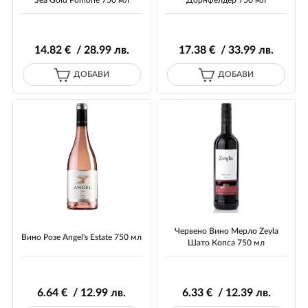
Sea Gold Pomorie 750 мл
Дорнфелдер 750 мл
14
.82
€ / 28
.99
лв.
17
.38
€ / 33
.99
лв.
ДОБАВИ
ДОБАВИ
Червено Вино Мерло Zeyla
Вино Розе Angel's Estate 750 мл
Шато Копса 750 мл
6
.64
€ / 12
.99
лв.
6
.33
€ / 12
.39
лв.