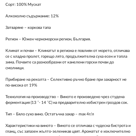
Сорт: 100% Мускат
Алкохолно съдържание: 12%
Затваряне – коркова тапа
Регион – Южен черноморски регион, България.
Климат и почви – Климатът в региона е повлиян от морето, отличава
се с хладна пролет, горещо лято, продължителна суха есен и топла
зима. Почвите са разнообразни от канелени горски почви до
смолници.
Прибиране на реколта – Селективно ръчно бране при захарност не
по-висока от 19%
Технология на производство – Виното е произведено чрез студена
ферментация (13 ˚- 14 ˚С) на предварително избистрен гроздов сок.
Тип – Бяло сухо вино. Остатъчна захар – max 4г/л
Характеристики на виното – Виното се отличава с чудесна бистрота и
гланц, със запазен жълто-зеленикав цвят. Ароматът е изключително