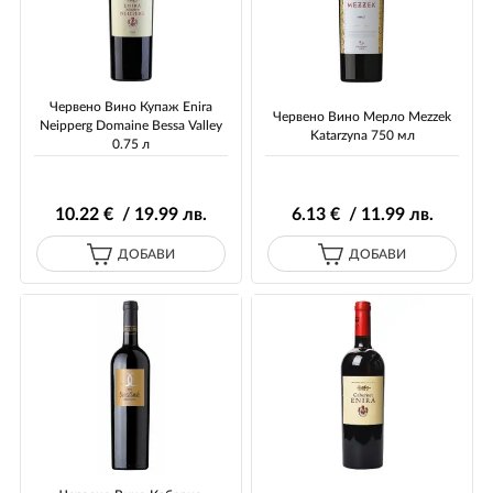
Червено Вино Купаж Enira
Червено Вино Мерло Mezzek
Neipperg Domaine Bessa Valley
Katarzyna 750 мл
0.75 л
10
.22
€ / 19
.99
лв.
6
.13
€ / 11
.99
лв.
ДОБАВИ
ДОБАВИ