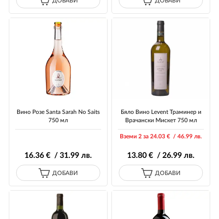
ДОБАВИ
ДОБАВИ
Вино Розе Santa Sarah No Saits
Бяло Вино Levent Траминер и
750 мл
Врачански Мискет 750 мл
Вземи 2 за 24
.03
€ / 46
.99
лв.
16
.36
€ / 31
.99
лв.
13
.80
€ / 26
.99
лв.
ДОБАВИ
ДОБАВИ