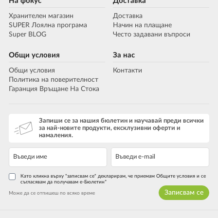
На фокус
Доставка
Хранителен магазин
Доставка
SUPER Лоялна програма
Начин на плащане
Super BLOG
Често задавани въпроси
Общи условия
За нас
Общи условия
Контакти
Политика на поверителност
Гаранция Връщане На Стока
Запиши се за нашия бюлетин и научавай преди всички
за най-новите продукти, ексклузивни оферти и
намаления.
Като кликна върху "записвам се" декларирам, че приемам Общите условия и се
съгласявам да получавам е-Бюлетин*
Записвам се
Може да се отпишеш по всяко време