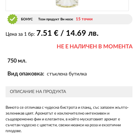
15 точки
БОНУС
Този продукт Ви носи:
7
.51
€ / 14
.69
лв.
Цена за 1 бр:
НЕ Е НАЛИЧЕН В МОМЕНТА
750 мл.
Вид опаковка:
стъклена бутилка
ОПИСАНИЕ НА ПРОДУКТА
Виното се отличава с чудесна бистрота и гланц, със запазен жълто-
зеленикав цвят. Ароматът е изключително интензивен и
същевременно фин и елегантен, в който мускатовият аромат е
съчетан чудесно с цветисти, свежи нюанси на роза и екзотични
плодове.