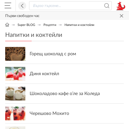
Първи свободен час
Super BLOG
Рецепти
Напитки и коктейли
Напитки и коктейли
Горещ шоколад с ром
Диня коктейл
Шоколадово кафе о’ле за Коледа
Черешово Мохито