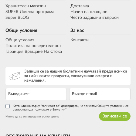
Хранителен магазин
Доставка
SUPER Лоялна програма
Начин на плащане
Super BLOG
Често задавани въпроси
Общи условия
За нас
Общи условия
Контакти
Политика на поверителност
Гаранция Връщане На Стока
Запиши се за нашия бюлетин и научавай преди всички
за най-новите продукти, ексклузивни оферти и
намаления.
Като кликна върху "записвам се" декларирам, че приемам Общите условия и се
съгласявам да получавам е-Бюлетин*
Записвам се
Може да се отпишеш по всяко време