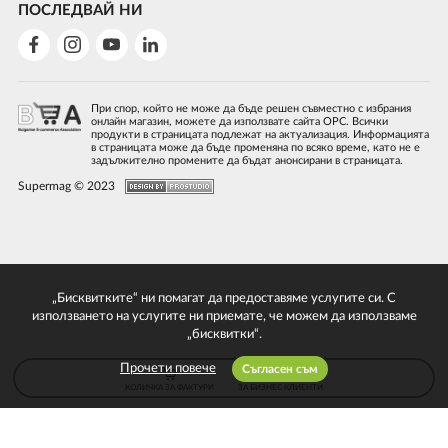
ПОСЛЕДВАЙ НИ
При спор, който не може да бъде решен съвместно с избрания
онлайн магазин, можете да използвате сайта ОРС. Всички
продукти в страницата подлежат на актуализация. Информацията
в страницата може да бъде променяна по всяко време, като не е
задължително промените да бъдат анонсирани в страницата.
Supermag © 2023
„Бисквитките“ ни помагат да предоставяме услугите си. С
използването на услугите ни приемате, че можем да използваме
„бисквитки“.
Прочети повече
Съгласен съм
КОЛИЧКА ЗА ФАКТУРИ
ЗА БИЗНЕС КЛИЕНТИ