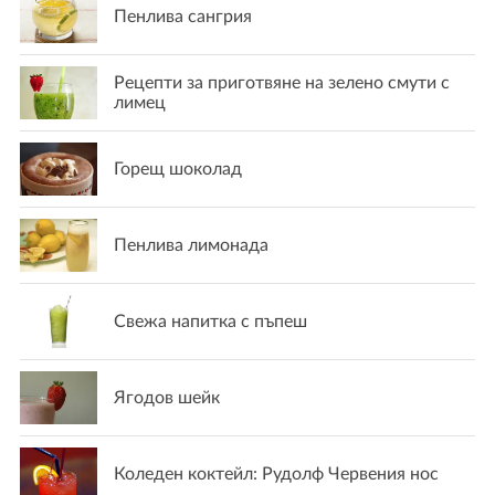
Пенлива сангрия
Рецепти за приготвяне на зелено смути с
лимец
Горещ шоколад
Пенлива лимонада
Свежа напитка с пъпеш
Ягодов шейк
Коледен коктейл: Рудолф Червения нос