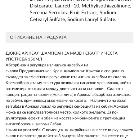
Distearate, Laureth-10, Methylisothiazolinone,
Serenoa Serrulata Fruit Extract, Sodium
Cetearyl Sulfate, Sodium Lauryl Sulfate.
ОПИСАНИЕ НА ПРОДУКТА
ДЮКРЕ АРЖЕАЛ ШАМПОАН ЗА МАЗЕН СКАЛП И ЧЕСТА
УПОТРЕБА 150МЛ
Абсорбира и регулира излишъка на себум на
скалпа.Предназначение: Крем-шампоанът Аржеал е специално
създаден за ефективно регулиране излишъка на себум от скалпа.
Кремообразната му текстура позволява нанасяне чрез масаж, който
оптимизира контакта между двете активни съставки: Силната
концентрация на каолин (мека глина) в Аржеал абсорбира излишъка
на себум, причиняващ омазняване на косата; Наличието на Sabal
serrulata в Аржеал локално регулира секрецията на себум.Аржеал
може да се използва толкова често, колкото желаете. За по-
дълготраен ефект и обем на косата комбинирайте с третиращия
антисебореен шампоан Сабал.
Начин на употреба: С помощта на накрайника нанесете върху влажен
скалп и оставете да действа 3 минути. Изплакнете. Нанесете още