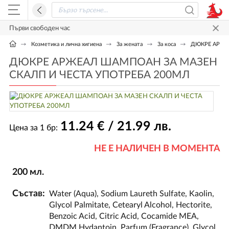
Първи свободен час
Козметика и лична хигиена
За жената
За коса
ДЮКРЕ АРЖЕ
ДЮКРЕ АРЖЕАЛ ШАМПОАН ЗА МАЗЕН
СКАЛП И ЧЕСТА УПОТРЕБА 200МЛ
11
.24
€ / 21
.99
лв.
Цена за 1 бр:
НЕ Е НАЛИЧЕН В МОМЕНТА
200 мл.
Състав:
Water (Aqua), Sodium Laureth Sulfate, Kaolin,
Glycol Palmitate, Cetearyl Alcohol, Hectorite,
Benzoic Acid, Citric Acid, Cocamide MEA,
DMDM Hydantoin, Parfum (Fragrance), Glycol