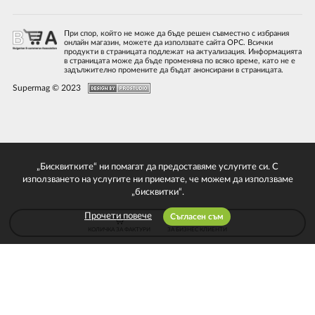
При спор, който не може да бъде решен съвместно с избрания
онлайн магазин, можете да използвате сайта ОРС. Всички
продукти в страницата подлежат на актуализация. Информацията
в страницата може да бъде променяна по всяко време, като не е
задължително промените да бъдат анонсирани в страницата.
Supermag © 2023
„Бисквитките“ ни помагат да предоставяме услугите си. С
използването на услугите ни приемате, че можем да използваме
„бисквитки“.
Прочети повече
Съгласен съм
КОЛИЧКА ЗА ФАКТУРИ
ЗА БИЗНЕС КЛИЕНТИ