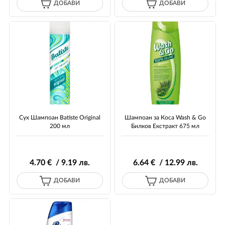
ДОБАВИ
ДОБАВИ
Сух Шампоан Batiste Original
Шампоан за Коса Wash & Go
200 мл
Билков Екстракт 675 мл
4
.70
€ / 9
.19
лв.
6
.64
€ / 12
.99
лв.
ДОБАВИ
ДОБАВИ