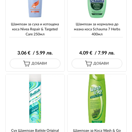
Шампоан за суха и изтощена
Шампоан за нормална до
коса Nivea Repair & Targeted
мазна коса Schauma 7 Herbs
Care 250мл
400мл
3
.06
€ / 5
.99
лв.
4
.09
€ / 7
.99
лв.
ДОБАВИ
ДОБАВИ
Сух Шампоан Batiste Original
Шампоан за Коса Wash & Go