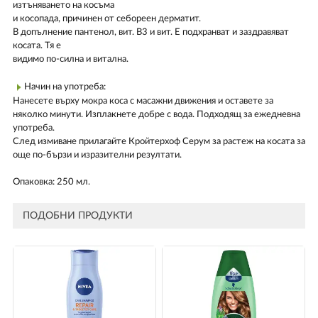
изтъняването на косъма
и косопада, причинен от себореен дерматит.
В допълнение пантенол, вит. В3 и вит. Е подхранват и заздравяват
косата. Тя е
видимо по-силна и витална.
Начин на употреба:
Нанесете върху мокра коса с масажни движения и оставете за
няколко минути. Изплакнете добре с вода. Подходящ за ежедневна
употреба.
След измиване прилагайте Кройтерхоф Серум за растеж на косата за
още по-бързи и изразителни резултати.
Опаковка: 250 мл.
ПОДОБНИ ПРОДУКТИ