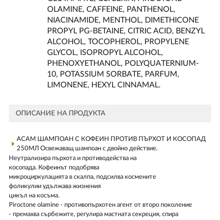
OLAMINE, CAFFEINE, PANTHENOL,
NIACINAMIDE, MENTHOL, DIMETHICONE
PROPYL PG-BETAINE, CITRIC ACID, BENZYL
ALCOHOL, TOCOPHEROL, PROPYLENE
GLYCOL, ISOPROPYL ALCOHOL,
PHENOXYETHANOL, POLYQUATERNIUM-
10, POTASSIUM SORBATE, PARFUM,
LIMONENE, HEXYL CINNAMAL.
ОПИСАНИЕ НА ПРОДУКТА
АСАМ ШАМПОАН С КОФЕИН ПРОТИВ ПЪРХОТ И КОСОПАД
250МЛ Освежаващ шампоан с двойно действие.
Неутрализира пърхота и противодейства на
косопада. Кофеинът подобрява
микроциркулацията в скалпа, подсилва космените
фоликулии удължава жизнения
цикъл на косъма.
Piroctone olamine - противопърхотен агент от второ поколение
- премахва сърбежите, регулира мастната секреция, спира