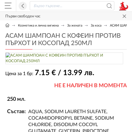
Първи свободен час
Козметика и лична хигиена
За жената
За коса
АСАМ ШАМПО
АСАМ ШАМПОАН С КОФЕИН ПРОТИВ
ПЪРХОТ И КОСОПАД 250МЛ
7
.15
€ / 13
.99
лв.
Цена за 1 бр:
НЕ Е НАЛИЧЕН В МОМЕНТА
250 мл.
Състав:
AQUA, SODIUM LAURETH SULFATE,
COCAMIDOPROPYL BETAINE, SODIUM
CHLORIDE, DISODIUM COCOYL
GLUTAMATE, GLYCERIN, PIROCTONE