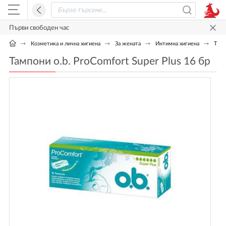
Първи свободен час
Козметика и лична хигиена
За жената
Интимна хигиена
Тамп
Тампони o.b. ProComfort Super Plus 16 бр