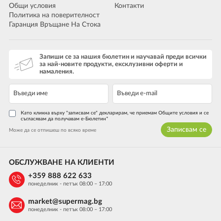
Общи условия
Контакти
Политика на поверителност
Гаранция Връщане На Стока
Запиши се за нашия бюлетин и научавай преди всички
за най-новите продукти, ексклузивни оферти и
намаления.
Като кликна върху "записвам се" декларирам, че приемам Общите условия и се
съгласявам да получавам е-Бюлетин*
Записвам се
Може да се отпишеш по всяко време
ОБСЛУЖВАНЕ НА КЛИЕНТИ
+359 888 622 633
понеделник - петък 08:00 – 17:00
market@supermag.bg
понеделник - петък 08:00 – 17:00