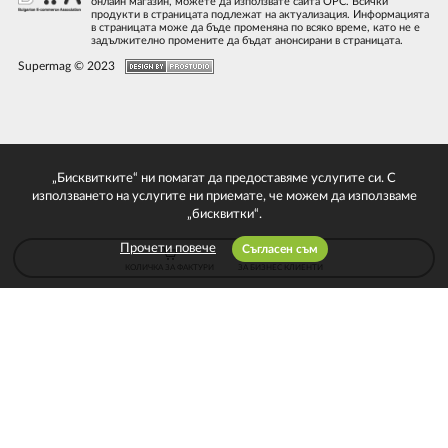
онлайн магазин, можете да използвате сайта ОРС. Всички
продукти в страницата подлежат на актуализация. Информацията
в страницата може да бъде променяна по всяко време, като не е
задължително промените да бъдат анонсирани в страницата.
Supermag © 2023
„Бисквитките“ ни помагат да предоставяме услугите си. С
използването на услугите ни приемате, че можем да използваме
„бисквитки“.
Прочети повече
Съгласен съм
КОЛИЧКА ЗА ФАКТУРИ
ЗА БИЗНЕС КЛИЕНТИ