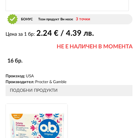
3 точки
БОНУС
Този продукт Ви носи:
2
.24
€ / 4
.39
лв.
Цена за 1 бр:
НЕ Е НАЛИЧЕН В МОМЕНТА
16 бр.
Произход:
USA
Производител:
Procter & Gamble
ПОДОБНИ ПРОДУКТИ