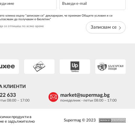
ато кликна върху "записвам се" декларирам, че приемам Общите условия и се
ъгласявам да получавам е-Бюлетин*
да се отпишеш по всяко време
Записвам се
А КЛИЕНТИ
622 633
market@supermag.bg
тък 08:00 – 17:00
понеделник - петък 08:00 – 17:00
Всички продукти в
Supermag © 2023
 не е задължително