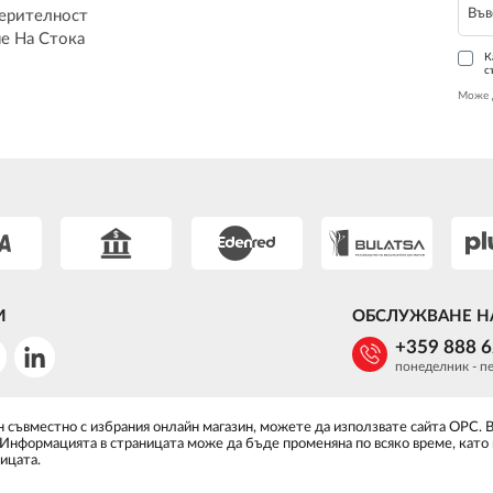
ерителност
е На Стока
К
с
Може 
И
ОБСЛУЖВАНЕ Н
+359 888 
понеделник - пе
 съвместно с избрания онлайн магазин, можете да използвате сайта ОРС. 
 Информацията в страницата може да бъде променяна по всяко време, като
ицата.