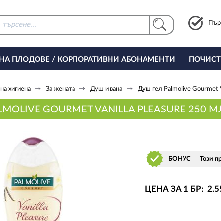
Пър
 НА ПЛОДОВЕ / КОРПОРАТИВНИ АБОНАМЕНТИ
ПОЧИСТ
РИНГ ЗА ОФИСА
на хигиена
За жената
Душ и вана
Душ гел Palmolive Gourmet V
LMOLIVE GOURMET VANILLA PLEASURE 250 М
БОНУС
Този п
ЦЕНА ЗА 1 БР:
2
.5