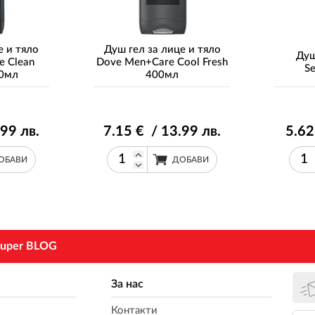
е и тяло
Душ гел за лице и тяло
Душ
e Clean
Dove Men+Care Cool Fresh
S
00мл
400мл
.99
лв.
7
.15
€ / 13
.99
лв.
5
.62
ОБАВИ
ДОБАВИ
uper BLOG
За нас
Контакти