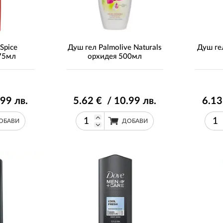
Spice
Душ гел Palmolive Naturals
Душ ге
675мл
орхидея 500мл
.99
лв.
5
.62
€ / 10
.99
лв.
6
.13
ОБАВИ
ДОБАВИ