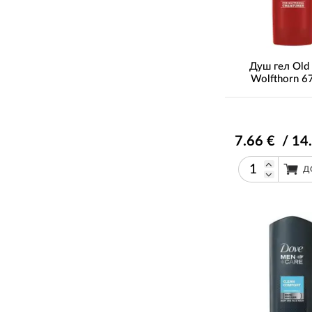
Душ гел Old 
Wolfthorn 
7
.66
€ / 14
Д