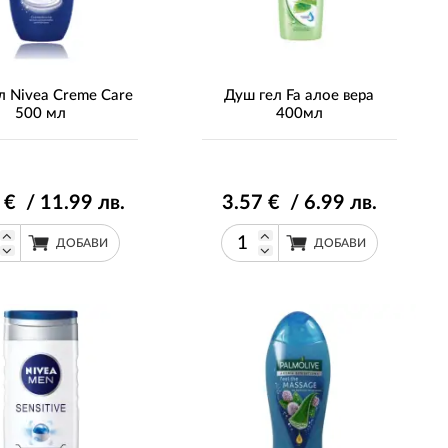
л Nivea Creme Care
Душ гел Fa алое вера
500 мл
400мл
€ / 11
.99
лв.
3
.57
€ / 6
.99
лв.
ДОБАВИ
ДОБАВИ