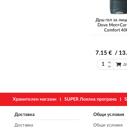
Душ гел за лиц
Dove Men+Car
Comfort 4
7
.15
€ / 13
Д
Хранителен магазин
SUPER Лоялна програма
S
Доставка
Общи условия
Доставка
Общи условия