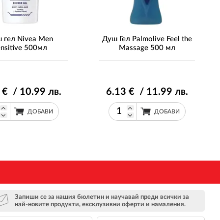
 гел Nivea Men
Душ Гел Palmolive Feel the
ensitive 500мл
Massage 500 мл
€ / 10
.99
лв.
6
.13
€ / 11
.99
лв.
ДОБАВИ
ДОБАВИ
Запиши се за нашия бюлетин и научавай преди всички за
най-новите продукти, ексклузивни оферти и намаления.