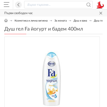
Първи свободен час
Козметика и лична хигиена
За жената
Душ и вана
Душ гел F
Душ гел Fa йогурт и бадем 400мл