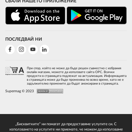
СВАЛИ НАШЕТО ПРИЛОЖЕНИЕ
ПОСЛЕДВАЙ НИ
При спор, който не може да бъде решен съвместно с избрания
онлайн магазин, можете да използвате сайта ОРС. Всички
продукти в страницата подлежат на актуализация. Информацията
в страницата може да бъде променяна по всяко време, като не е
задължително промените да бъдат анонсирани в страницата.
Supermag © 2023
„Бисквитките“ ни помагат да предоставяме услугите си. С
използването на услугите ни приемате, че можем да използваме