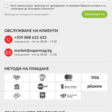
Като кликна върху "записвам се" декларирам, че приемам Общите условия и се
съгласявам да получавам е-Бюлетин*
Записвам се
Може да се отпишеш по всяко време
ОБСЛУЖВАНЕ НА КЛИЕНТИ
+359 888 622 633
понеделник - петък 08:00 – 17:00
market@supermag.bg
понеделник - петък 08:00 – 17:00
МЕТОДИ НА ПЛАЩАНЕ