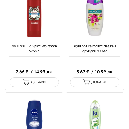
Душ гел Old Spice Wolfthorn
Душ гел Palmolive Naturals
675мл
орхидея 500мл
7
.66
€ / 14
.99
лв.
5
.62
€ / 10
.99
лв.
ДОБАВИ
ДОБАВИ