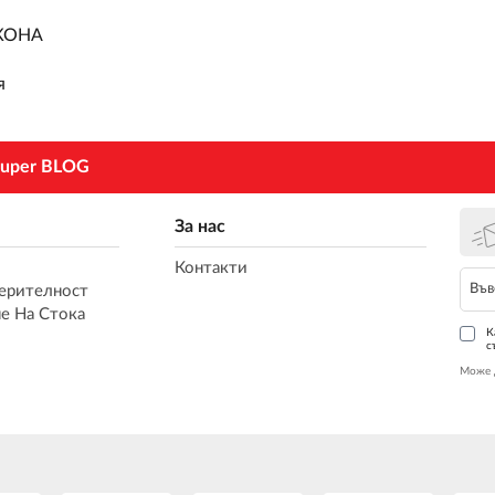
ОКОНА
я
uper BLOG
За нас
Контакти
ерителност
е На Стока
К
с
Може 