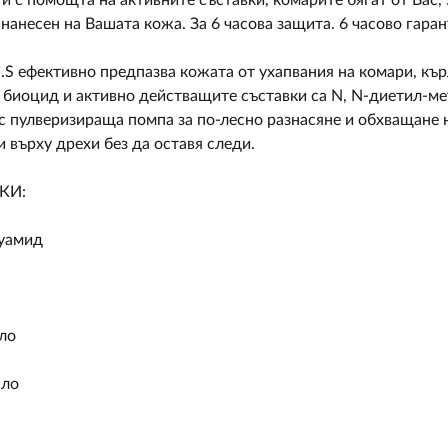
и с помощта на активните съставки, комарите бягат от Вас,
 нанесен на Вашата кожа. За 6 часова защита. 6 часово гара
.S ефективно предпазва кожата от ухапвания на комари, къ
биоцид и активно действащите съставки са N, N-диетил-мета-
 с пулверизираща помпа за по-лесно разнасяне и обхващане 
и върху дрехи без да оставя следи.
КИ:
уамид
ло
сло