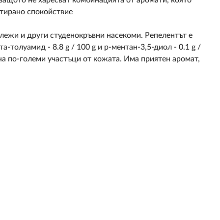
 защото не харесват комбинацията от аромати, която
нтирано спокойствие
рлежи и други студенокръвни насекоми. Репелентът е
толуамид - 8.8 g / 100 g и p-ментан-3,5-диол - 0.1 g /
на по-големи участъци от кожата. Има приятен аромат,