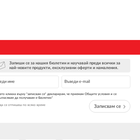
Запиши се за нашия бюлетин и научавай преди всички за
най-новите продукти, ексклузивни оферти и намаления.
ато кликна върху "записвам се" декларирам, че приемам Общите условия и се
ъгласявам да получавам е-Бюлетин*
да се отпишеш по всяко време
Записвам се