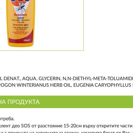
 DENAT., AQUA, GLYCERIN, N,N-DIETHYL-META-TOLUAMID
GON WINTERIANUS HERB OIL, EUGENIA CARYOPHYLLUS B
НА ПРОДУКТА
отреба.
лент део SOS от разстояние 15-20см върху откритите части 