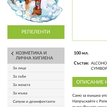
РЕПЕЛЕНТИ
КОЗМЕТИКА И
100 мл.
ЛИЧНА ХИГИЕНА
Състав:
ALCOHOL
За лице
CYMBOPO
За зъби
ОПИСАНИЕ 
За жената
За мъжа
Само за външна уп
Напръскайте с Репе
Сапуни и дезинфектанти