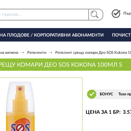
Пър
 НА ПЛОДОВЕ / КОРПОРАТИВНИ АБОНАМЕНТИ
ПОЧИСТ
РИНГ ЗА ОФИСА
на хигиена
Репеленти
Репелент срещу комари Део SOS Kokona 1
РЕЩУ КОМАРИ ДЕО SOS KOKONA 100МЛ S
БОНУС
Този п
ЦЕНА ЗА 1 БР:
3
.5