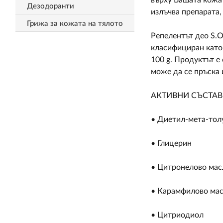
върху Вашата кожа 
Дезодоранти
излъчва препарата,
Грижа за кожата на тялото
Репелентът део S.O
класифициран като 
100 g. Продуктът е
може да се пръска 
АКТИВНИ СЪСТАВ
• Диетил-мета-тол
• Глицерин
• Цитронелово мас
• Карамфилово ма
• Цитриодиол