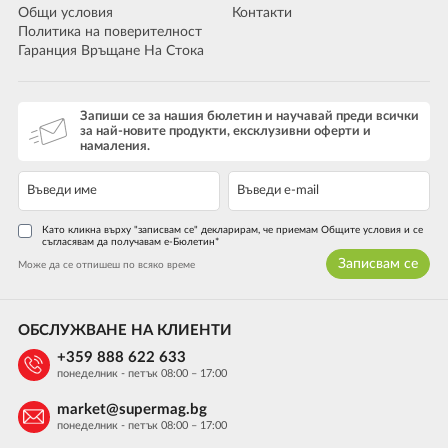
Общи условия
Контакти
Политика на поверителност
Гаранция Връщане На Стока
Запиши се за нашия бюлетин и научавай преди всички
за най-новите продукти, ексклузивни оферти и
намаления.
Като кликна върху "записвам се" декларирам, че приемам Общите условия и се
съгласявам да получавам е-Бюлетин*
Записвам се
Може да се отпишеш по всяко време
ОБСЛУЖВАНЕ НА КЛИЕНТИ
+359 888 622 633
понеделник - петък 08:00 – 17:00
market@supermag.bg
понеделник - петък 08:00 – 17:00