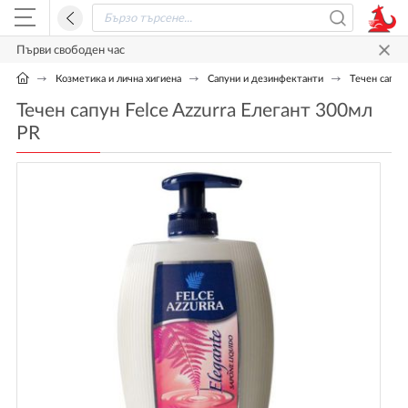
Първи свободен час
Козметика и лична хигиена
Сапуни и дезинфектанти
Течен сапун 
Течен сапун Felce Azzurra Елегант 300мл
PR