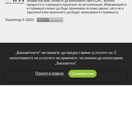
онлайн магазин, можете да използвате сайта ОРС. Всички
продукти в страницата подлежат на актуализация. Информацията
в страницата може да бъде променяна по всяко време, като не е
задължително промените да бъдат анонсирани в страницата.
Supermag © 2023
„Бисквитките“ ни помагат да предоставяме услугите си. С
използването на услугите ни приемате, че можем да използваме
„бисквитки“.
Прочети повече
Съгласен съм
КОЛИЧКА ЗА ФАКТУРИ
ЗА БИЗНЕС КЛИЕНТИ