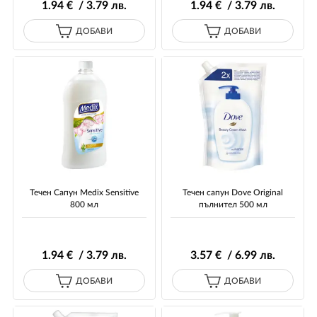
1
.94
€ / 3
.79
лв.
1
.94
€ / 3
.79
лв.
ДОБАВИ
ДОБАВИ
Течен Сапун Medix Sensitive
Течен сапун Dove Original
800 мл
пълнител 500 мл
1
.94
€ / 3
.79
лв.
3
.57
€ / 6
.99
лв.
ДОБАВИ
ДОБАВИ