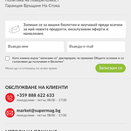
Политика на поверителност
Гаранция Връщане На Стока
Запиши се за нашия бюлетин и научавай преди всички
за най-новите продукти, ексклузивни оферти и
намаления.
Като кликна върху "записвам се" декларирам, че приемам Общите условия и се
съгласявам да получавам е-Бюлетин*
Записвам се
Може да се отпишеш по всяко време
ОБСЛУЖВАНЕ НА КЛИЕНТИ
+359 888 622 633
понеделник - петък 08:00 – 17:00
market@supermag.bg
понеделник - петък 08:00 – 17:00