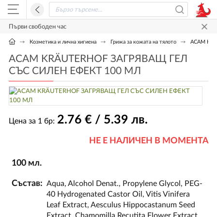
Първи свободен час
Козметика и лична хигиена
Грижа за кожата на тялото
АСАМ KRÄ
АСАМ KRÄUTERHOF ЗАГРЯВАЩ ГЕЛ
СЪС СИЛЕН ЕФЕКТ 100 МЛ
2
.76
€ / 5
.39
лв.
Цена за 1 бр:
НЕ Е НАЛИЧЕН В МОМЕНТА
100 мл.
Състав:
Aqua, Alcohol Denat., Propylene Glycol, PEG-
40 Hydrogenated Castor Oil, Vitis Vinifera
Leaf Extract, Aesculus Hippocastanum Seed
Extract, Chamomilla Recutita Flower Extract,