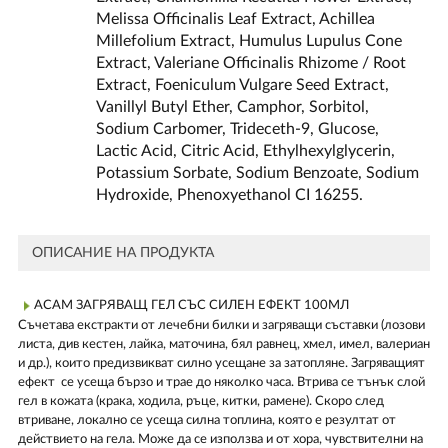
Melissa Officinalis Leaf Extract, Achillea
Millefolium Extract, Humulus Lupulus Cone
Extract, Valeriane Officinalis Rhizome / Root
Extract, Foeniculum Vulgare Seed Extract,
Vanillyl Butyl Ether, Camphor, Sorbitol,
Sodium Carbomer, Trideceth-9, Glucose,
Lactic Acid, Citric Acid, Ethylhexylglycerin,
Potassium Sorbate, Sodium Benzoate, Sodium
Hydroxide, Phenoxyethanol CI 16255.
ОПИСАНИЕ НА ПРОДУКТА
АСАМ ЗАГРЯВАЩ ГЕЛ СЪС СИЛЕН ЕФЕКТ 100МЛ
Съчетава екстракти от лечебни билки и загряващи съставки (лозови
листа, див кестен, лайка, маточина, бял равнец, хмел, имел, валериан
и др.), които предизвикват силно усещане за затопляне. Загряващият
ефект се усеща бързо и трае до няколко часа. Втрива се тънък слой
гел в кожата (крака, ходила, ръце, китки, рамене). Скоро след
втриване, локално се усеща силна топлина, която е резултат от
действието на гела. Може да се използва и от хора, чувствителни на