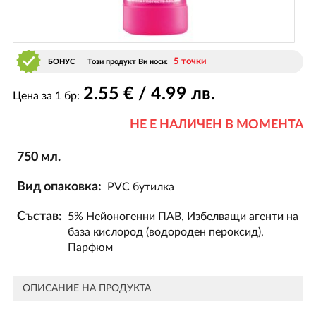
5 точки
БОНУС
Този продукт Ви носи:
2
.55
€ / 4
.99
лв.
Цена за 1 бр:
НЕ Е НАЛИЧЕН В МОМЕНТА
750 мл.
Вид опаковка:
PVC бутилка
Състав:
5% Нейоногенни ПАВ, Избелващи агенти на
база кислород (водороден пероксид),
Парфюм
ОПИСАНИЕ НА ПРОДУКТА