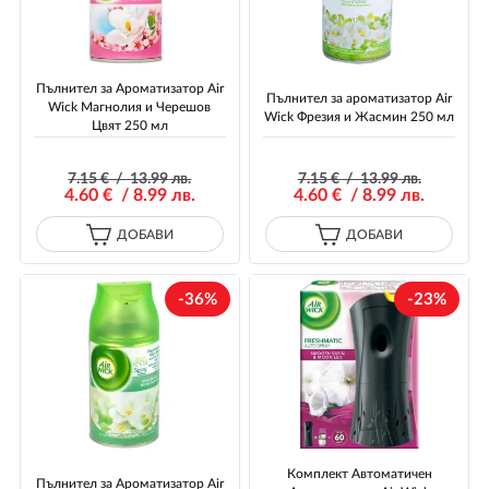
Пълнител за Ароматизатор Air
Пълнител за ароматизатор Air
Wick Магнолия и Черешов
Wick Фрезия и Жасмин 250 мл
Цвят 250 мл
7
.15
€ / 13
.99
лв.
7
.15
€ / 13
.99
лв.
4
.60
€ / 8
.99
лв.
4
.60
€ / 8
.99
лв.
ДОБАВИ
ДОБАВИ
-36%
-23%
Комплект Автоматичен
Пълнител за Ароматизатор Air