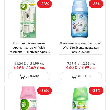
-23%
-36%
Комплект Автоматичен
Пълнител за ароматизатор Air
Ароматизатор Air Wick
Wick Life Scents тюркоазен
Freshmatic + Пълнител Фрезия
оазис 250мл
и Жасмин 250 мл
11
.24
€ / 21
.99
лв.
7
.15
€ / 13
.99
лв.
8
.69
€ / 16
.99
лв.
4
.60
€ / 8
.99
лв.
ДОБАВИ
ДОБАВИ
-36%
-36%