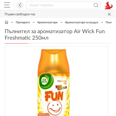
Първи свободен час
Препарати
Ароматизатори
Ароматизатори за въздух
Пълните
Пълнител за ароматизатор Air Wick Fun
Freshmatic 250мл