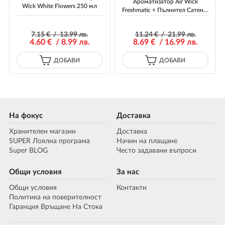
Ароматизатор Air Wick
Wick White Flowers 250 мл
Freshmatic + Пълнител Сатен и
Лилия 250 мл
7
.15
€ / 13
.99
лв.
11
.24
€ / 21
.99
лв.
4
.60
€ / 8
.99
лв.
8
.69
€ / 16
.99
лв.
ДОБАВИ
ДОБАВИ
На фокус
Доставка
Хранителен магазин
Доставка
SUPER Лоялна програма
Начин на плащане
Super BLOG
Често задавани въпроси
Общи условия
За нас
Общи условия
Контакти
Политика на поверителност
Гаранция Връщане На Стока